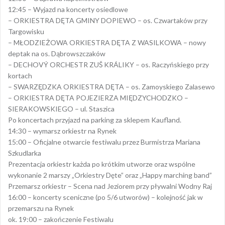
12:45 – Wyjazd na koncerty osiedlowe
– ORKIESTRA DĘTA GMINY DOPIEWO – os. Czwartaków przy
Targowisku
– MŁODZIEŻOWA ORKIESTRA DĘTA Z WASILKOWA – nowy
deptak na os. Dąbrowszczaków
– DECHOVÝ ORCHESTR ZUŠ KRÁLIKY – os. Raczyńskiego przy
kortach
– SWARZĘDZKA ORKIESTRA DĘTA – os. Zamoyskiego Zalasewo
– ORKIESTRA DĘTA POJEZIERZA MIĘDZYCHODZKO –
SIERAKOWSKIEGO – ul. Staszica
Po koncertach przyjazd na parking za sklepem Kaufland.
14:30 – wymarsz orkiestr na Rynek
15:00 – Oficjalne otwarcie festiwalu przez Burmistrza Mariana
Szkudlarka
Prezentacja orkiestr każda po krótkim utworze oraz wspólne
wykonanie 2 marszy „Orkiestry Dęte” oraz „Happy marching band”
Przemarsz orkiestr – Scena nad Jeziorem przy pływalni Wodny Raj
16:00 – koncerty sceniczne (po 5/6 utworów) – kolejność jak w
przemarszu na Rynek
ok. 19:00 – zakończenie Festiwalu