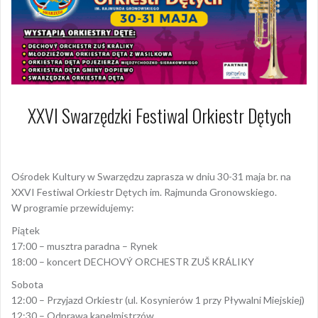
XXVI Swarzędzki Festiwal Orkiestr Dętych
8 maja 2025
Arkadiusz Nowacki Nowacki
Ośrodek Kultury w Swarzędzu zaprasza w dniu 30-31 maja br. na
XXVI Festiwal Orkiestr Dętych im. Rajmunda Gronowskiego.
W programie przewidujemy:
Piątek
17:00 – musztra paradna – Rynek
18:00 – koncert DECHOVÝ ORCHESTR ZUŠ KRÁLIKY
Sobota
12:00 – Przyjazd Orkiestr (ul. Kosynierów 1 przy Pływalni Miejskiej)
12:30 – Odprawa kapelmistrzów