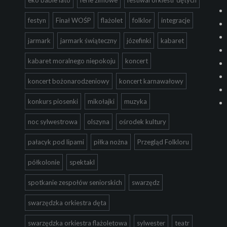
festyn
Finał WOŚP
flażolet
folklor
integracje
jarmark
jarmark świąteczny
józefinki
kabaret
kabaret moralnego niepokoju
koncert
koncert bożonarodzeniowy
koncert karnawałowy
konkurs piosenki
mikołajki
muzyka
noc sylwestrowa
olszyna
ośrodek kultury
pałacyk pod lipami
piłka nożna
Przegląd Folkloru
półkolonie
spektakl
spotkanie zespołów seniorskich
swarzędz
swarzędzka orkiestra dęta
swarzędzka orkiestra flażoletowa
sylwester
teatr