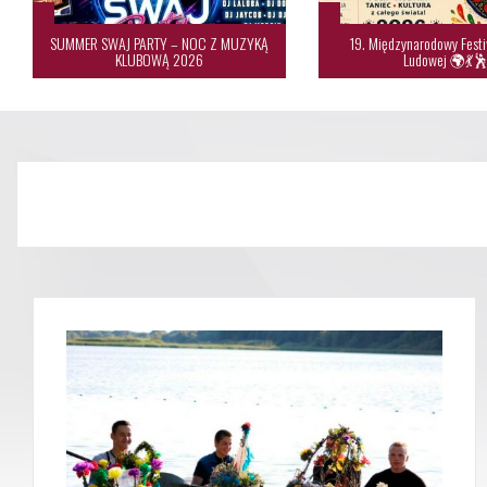
SUMMER SWAJ PARTY – NOC Z MUZYKĄ
19. Międzynarodowy Festi
KLUBOWĄ 2026
Ludowej 🌍💃