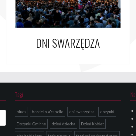
DNI SWARZĘDZA
Tagi
Na
blues
bordello a'capello
dni swarzędza
dożynki
Dożynki Gminne
dzień dziecka
Dzień Kobiet
eko babie lato
ferie zimowe
festiwal orkiestr dętych