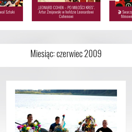
„LEONARD COHEN – PO MIŁOŚCI KRES”.
wal Sztuki
Artur Żmijewski w hołdzie Leonardowi
🎬 Swarzę

Cohenowi
filmowe
Miesiąc:
czerwiec 2009