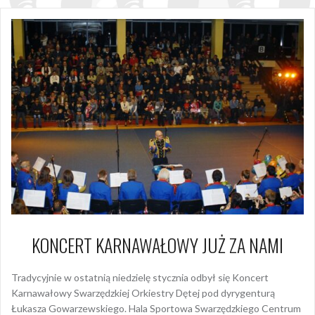
KONCERT KARNAWAŁOWY JUŻ ZA NAMI
Tradycyjnie w ostatnią niedzielę stycznia odbył się Koncert
Karnawałowy Swarzędzkiej Orkiestry Dętej pod dyrygenturą
Łukasza Gowarzewskiego. Hala Sportowa Swarzędzkiego Centrum