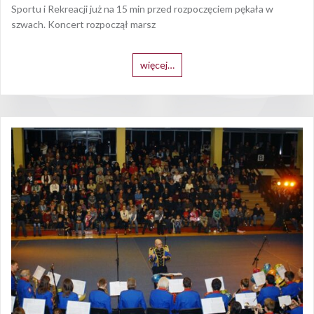
Sportu i Rekreacji już na 15 min przed rozpoczęciem pękała w
szwach. Koncert rozpoczął marsz
więcej…