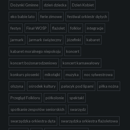
Dożynki Gminne
dzień dziecka
Dzień Kobiet
eko babie lato
ferie zimowe
festiwal orkiestr dętych
festyn
Finał WOŚP
flażolet
folklor
integracje
jarmark
jarmark świąteczny
józefinki
kabaret
kabaret moralnego niepokoju
koncert
koncert bożonarodzeniowy
koncert karnawałowy
konkurs piosenki
mikołajki
muzyka
noc sylwestrowa
olszyna
ośrodek kultury
pałacyk pod lipami
piłka nożna
Przegląd Folkloru
półkolonie
spektakl
spotkanie zespołów seniorskich
swarzędz
swarzędzka orkiestra dęta
swarzędzka orkiestra flażoletowa