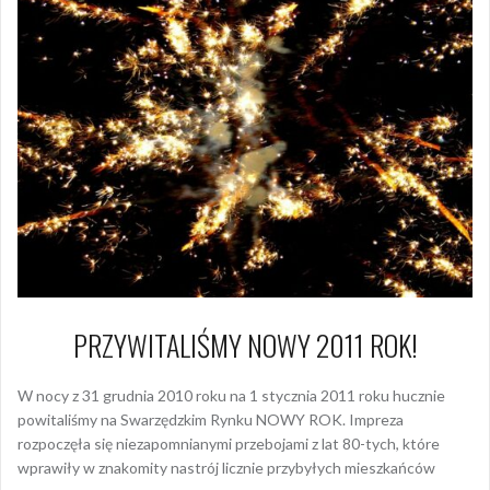
PRZYWITALIŚMY NOWY 2011 ROK!
W nocy z 31 grudnia 2010 roku na 1 stycznia 2011 roku hucznie
powitaliśmy na Swarzędzkim Rynku NOWY ROK. Impreza
rozpoczęła się niezapomnianymi przebojami z lat 80-tych, które
wprawiły w znakomity nastrój licznie przybyłych mieszkańców