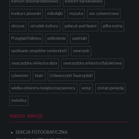
koncert bożonarodzeniowy
koncert karnawałowy
konkurs piosenki
mikołajki
muzyka
noc sylwestrowa
olszyna
ośrodek kultury
pałacyk pod lipami
piłka nożna
Przegląd Folkloru
półkolonie
spektakl
spotkanie zespołów seniorskich
swarzędz
swarzędzka orkiestra dęta
swarzędzka orkiestra flażoletowa
sylwester
teatr
Uniwersytet Swarzędzki
wielka orkiestra świątecznej pomocy
wośp
zostań gwiazdą
świetlica
Nasze sekcje
SEKCJA FOTOGRAFICZNA