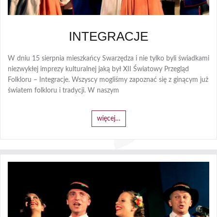
INTEGRACJE
W dniu 15 sierpnia mieszkańcy Swarzędza i nie tylko byli świadkami
niezwykłej imprezy kulturalnej jaką był XII Światowy Przegląd
Folkloru – Integracje. Wszyscy mogliśmy zapoznać się z ginącym już
światem folkloru i tradycji. W naszym
więcej…