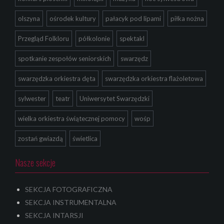
olszyna
ośrodek kultury
pałacyk pod lipami
piłka nożna
Przegląd Folkloru
półkolonie
spektakl
spotkanie zespołów seniorskich
swarzędz
swarzędzka orkiestra dęta
swarzędzka orkiestra flażoletowa
sylwester
teatr
Uniwersytet Swarzędzki
wielka orkiestra świątecznej pomocy
wośp
zostań gwiazdą
świetlica
Nasze sekcje
SEKCJA FOTOGRAFICZNA
SEKCJA INSTRUMENTALNA
SEKCJA INTARSJI