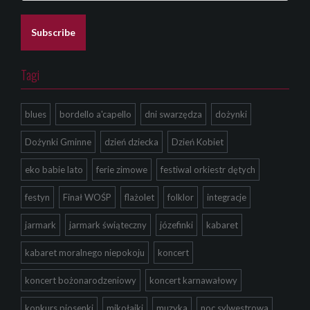
a
i
l
Subscribe
*
Tagi
blues
bordello a'capello
dni swarzędza
dożynki
Dożynki Gminne
dzień dziecka
Dzień Kobiet
eko babie lato
ferie zimowe
festiwal orkiestr dętych
festyn
Finał WOŚP
flażolet
folklor
integracje
jarmark
jarmark świąteczny
józefinki
kabaret
kabaret moralnego niepokoju
koncert
koncert bożonarodzeniowy
koncert karnawałowy
konkurs piosenki
mikołajki
muzyka
noc sylwestrowa