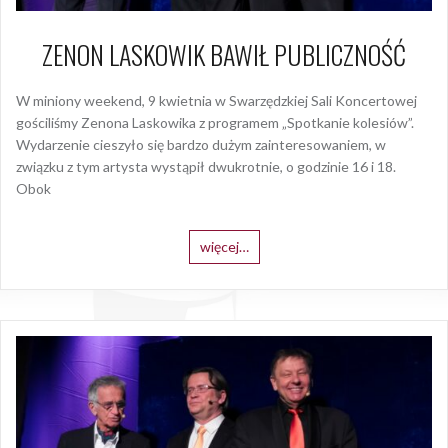
ZENON LASKOWIK BAWIŁ PUBLICZNOŚĆ
W miniony weekend, 9 kwietnia w Swarzędzkiej Sali Koncertowej
gościliśmy Zenona Laskowika z programem „Spotkanie kolesiów”.
Wydarzenie cieszyło się bardzo dużym zainteresowaniem, w
związku z tym artysta wystąpił dwukrotnie, o godzinie 16 i 18.
Obok
więcej…