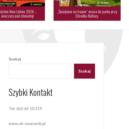
dzkie Kino Letnie 2026 –
„Śniadanie na trawie” wraca do parku przy
 wieczory pod chmurką!
Ośrodku Kultury.
Szukaj
Szukaj
Szybki Kontakt
Tel: (61) 65 10 219
www.ok-swarzedz.pl