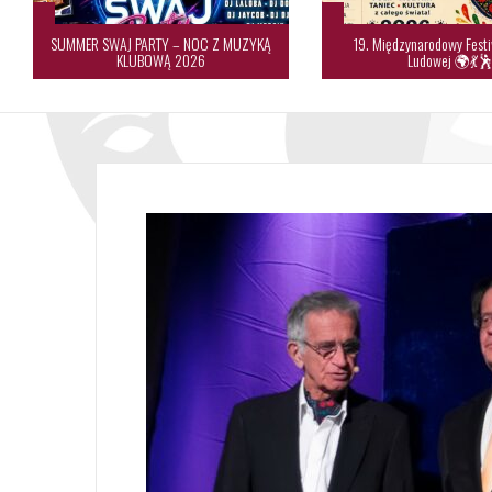
SUMMER SWAJ PARTY – NOC Z MUZYKĄ
19. Międzynarodowy Festi
KLUBOWĄ 2026
Ludowej 🌍💃