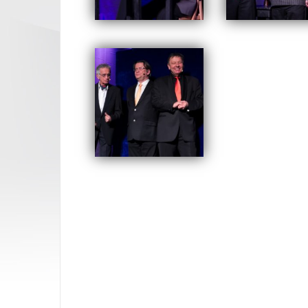
Opublikowany w
2016
,
A
Nawigacja
wpisu