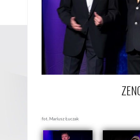
ZEN
9 
fot. Mariusz Łuczak