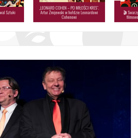
„LEONARD COHEN – PO MIŁOŚCI KRES”.
wal Sztuki
Artur Żmijewski w hołdzie Leonardowi
🎬 Swarzę

Cohenowi
filmowe