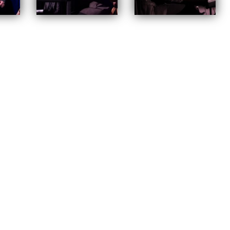
RCHIWUM
Tagged
kabaret
,
zenon laskowik