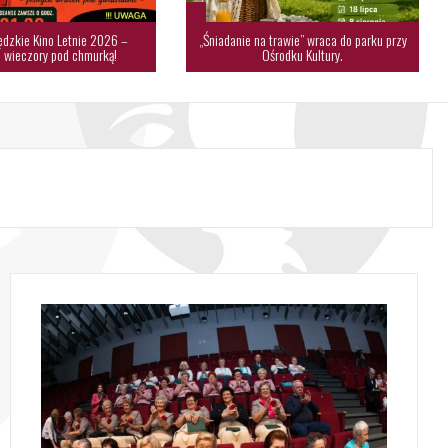
dzkie Kino Letnie 2026 –
„Śniadanie na trawie” wraca do parku przy
 wieczory pod chmurką!
Ośrodku Kultury.