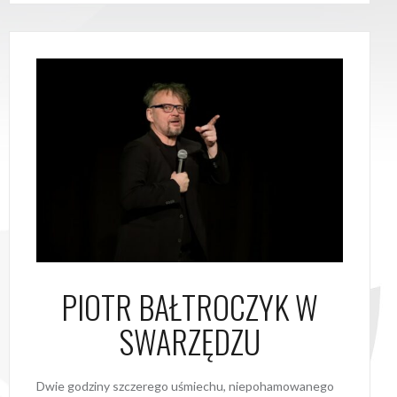
PIOTR BAŁTROCZYK W
SWARZĘDZU
Dwie godziny szczerego uśmiechu, niepohamowanego