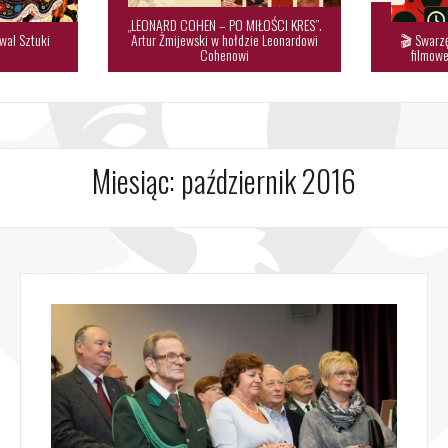
„LEONARD COHEN – PO MIŁOŚCI KRES”.
wal Sztuki
Artur Żmijewski w hołdzie Leonardowi
🎬 Swarzę

Cohenowi
filmowe
Miesiąc:
październik 2016