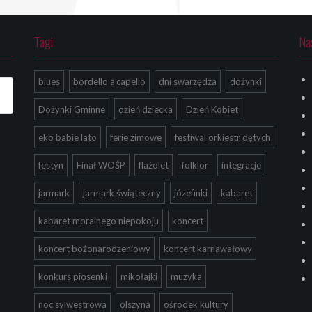
Tagi
Na
blues
bordello a'capello
dni swarzędza
dożynki
Dożynki Gminne
dzień dziecka
Dzień Kobiet
eko babie lato
ferie zimowe
festiwal orkiestr dętych
festyn
Finał WOŚP
flażolet
folklor
integracje
jarmark
jarmark świąteczny
józefinki
kabaret
kabaret moralnego niepokoju
koncert
koncert bożonarodzeniowy
koncert karnawałowy
konkurs piosenki
mikołajki
muzyka
noc sylwestrowa
olszyna
ośrodek kultury