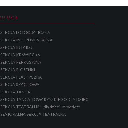
sze sekcje
SEKCJA FOTOGRAFICZNA
SEKCJA INSTRUMENTALNA
SEKCJA INTARSJI
SEKCJA KRAWIECKA
SEKCJA PERKUSYJNA
SEKCJA PIOSENKI
SEKCJA PLASTYCZNA
SEKCJA SZACHOWA
SEKCJA TAŃCA
SEKCJA TAŃCA TOWARZYSKIEGO DLA DZIECI
SEKCJA TEATRALNA – dla dzieci i młodzieży
SENIORALNA SEKCJA TEATRALNA