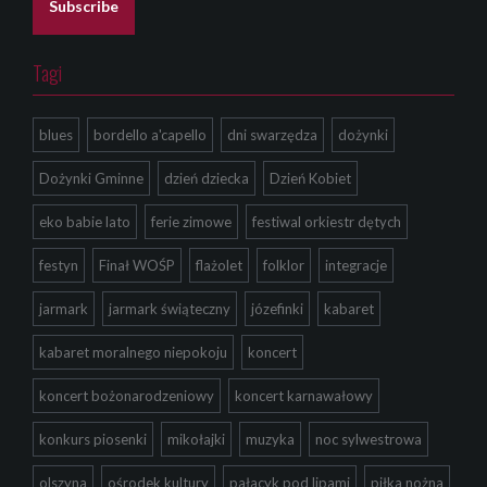
l
Subscribe
*
Tagi
blues
bordello a'capello
dni swarzędza
dożynki
Dożynki Gminne
dzień dziecka
Dzień Kobiet
eko babie lato
ferie zimowe
festiwal orkiestr dętych
festyn
Finał WOŚP
flażolet
folklor
integracje
jarmark
jarmark świąteczny
józefinki
kabaret
kabaret moralnego niepokoju
koncert
koncert bożonarodzeniowy
koncert karnawałowy
konkurs piosenki
mikołajki
muzyka
noc sylwestrowa
olszyna
ośrodek kultury
pałacyk pod lipami
piłka nożna