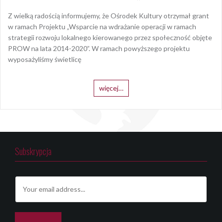
Z wielką radością informujemy, że Ośrodek Kultury otrzymał grant
w ramach Projektu „Wsparcie na wdrażanie operacji w ramach
strategii rozwoju lokalnego kierowanego przez społeczność objęte
PROW na lata 2014-2020”. W ramach powyższego projektu
wyposażyliśmy świetlicę
więcej…
Subskrypcja
E
m
a
i