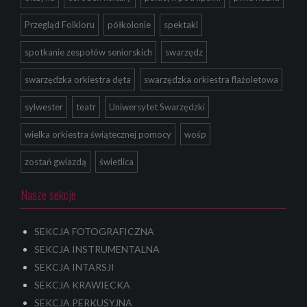
Przegląd Folkloru
półkolonie
spektakl
spotkanie zespołów seniorskich
swarzędz
swarzędzka orkiestra dęta
swarzędzka orkiestra flażoletowa
sylwester
teatr
Uniwersytet Swarzędzki
wielka orkiestra świątecznej pomocy
wośp
zostań gwiazdą
świetlica
Nasze sekcje
SEKCJA FOTOGRAFICZNA
SEKCJA INSTRUMENTALNA
SEKCJA INTARSJI
SEKCJA KRAWIECKA
SEKCJA PERKUSYJNA