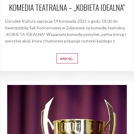
KOMEDIA TEATRALNA – „KOBIETA IDEALNA”
Ośrodek Kultury zaprasza 19 listopada 2022 o godz. 18.00 do
Swarzędzkiej Sali Koncertowej w Zalasewie na komedię teatralną
„KOBIETA IDEALNA”. Wspaniała komedia pomyłek, pełna intryg i
zwrotów akcji, która z humorem pokazuje rozterki każdego z
więcej…