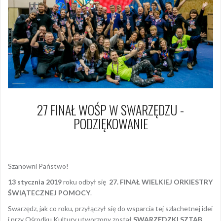
27 FINAŁ WOŚP W SWARZĘDZU -
PODZIĘKOWANIE
22 stycznia 2019
Filip
Szanowni Państwo!
13 stycznia 2019
roku odbył się
27. FINAŁ WIELKIEJ ORKIESTRY
ŚWIĄTECZNEJ POMOCY
.
Swarzędz, jak co roku, przyłączył się do wsparcia tej szlachetnej idei
i przy Ośrodku Kultury utworzony został
SWARZĘDZKI SZTAB