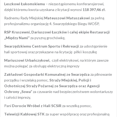
Leszkowi Łukomskiemu
– niezastąpionemu konferansjerowi,
dzięki któremu kwota uzyskana z licytacji wynosi
118 397,46 zł.
Radnemu Rady Miejskiej
Mateuszowi Matuszakowi
za pełną
profesjonalizmu organizację 4. Swarzędzkiego Biegu WOŚP,
RSP Kruszewni, Dariuszowi Łuczków i całej ekipie
Restauracji
„Między Nami”
za pyszną grochówkę,
Swarzędzkiemu Centrum Sportu i Rekreacji
za udostępnienie
hali sportowej oraz przekazane na licytację piłki i koszulkę
Mariuszowi Urbańczykowi,
czyli elektrykowi, na którym zawsze
można polegać za obsługę elektryczną imprezy
Zakładowi Gospodarki Komunalnej ze Swarzędza
za pilnowanie
porządku i wszelaką pomoc,
Straży Miejskiej, Policji i
Ochotniczej Straży Pożarnej ze Swarzędza oraz Agencji
Ochrony „Sowa”
za czuwanie nad bezpieczeństwem wolontariuszy
i całości imprezy,
Pani
Dorocie Wróbel z Hali SCSiR
za wszelką pomoc,
Telewizji Kablowej STK
za super współpracę oraz profesjonalną