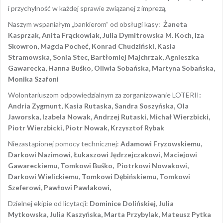
i przychylność w każdej sprawie związanej z imprezą,
Naszym wspaniałym „bankierom” od obsługi kasy:
Żaneta
Kasprzak, Anita Frąckowiak, Julia Dymitrowska M. Koch, Iza
Skowron, Magda Pocheć, Konrad Chudziński, Kasia
Stramowska, Sonia Stec, Bartłomiej Majchrzak, Agnieszka
Gawarecka, Hanna Buśko, Oliwia Sobańska, Martyna Sobańska,
Monika Szafoni
Wolontariuszom odpowiedzialnym za zorganizowanie LOTERII
:
Andria Zygmunt, Kasia Rutaska, Sandra Soszyńska, Ola
Jaworska, Izabela Nowak, Andrzej Rutaski, Michał Wierzbicki,
Piotr Wierzbicki, Piotr Nowak, Krzysztof Rybak
Niezastąpionej pomocy technicznej:
Adamowi Fryzowskiemu,
Darkowi Nazimowi, Łukaszowi Jędrzejczakowi, Maciejowi
Gawareckiemu, Tomkowi Buśko, Piotrkowi Nowakowi,
Darkowi Wielickiemu, Tomkowi Dębińskiemu, Tomkowi
Szeferowi, Pawłowi Pawlakowi,
Dzielnej ekipie od licytacji:
Dominice Dolińskiej
,
Julia
Mytkowska, Julia Kaszyńska, Marta Przybylak, Mateusz Pytka