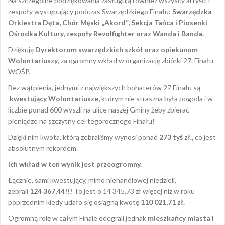
Na szczególne podziękowania zasługują również wszyscy artyści i
zespoły występujący podczas Swarzędzkiego Finału:
Swarzędzka
Orkiestra Dęta, Chór Męski „Akord”, Sekcja Tańca i Piosenki
Ośrodka Kultury, zespoły Revolfighter oraz Wanda i Banda.
Dziękuję
Dyrektorom swarzędzkich szkół oraz opiekunom
Wolontariuszy
, za ogromny wkład w organizację zbiórki 27. Finału
WOŚP.
Bez wątpienia, jednymi z największych bohaterów 27 Finału są
kwestujący Wolontariusze,
którym nie straszna była pogoda i w
liczbie ponad 600 wyszli na ulice naszej Gminy żeby zbierać
pieniądze na szczytny cel tegorocznego Finału!
Dzięki nim kwota, którą zebraliśmy wynosi ponad
273 tyś zł.,
co jest
absolutnym rekordem.
Ich wkład w ten wynik jest przeogromny.
Łącznie, sami kwestujący, mimo niehandlowej niedzieli,
zebrali
124 367,44!!!
To jest o 14 345,73 zł więcej niż w roku
poprzednim kiedy udało się osiągną kwotę
110 021,71 zł.
Ogromną rolę w całym Finale odegrali jednak
mieszkańcy miasta i