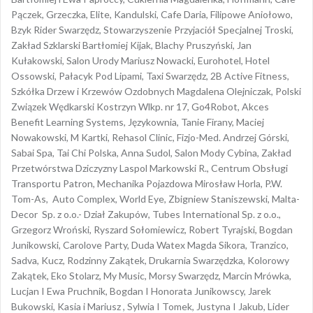
Pączek, Grzeczka, Elite, Kandulski, Cafe Daria, Filipowe Aniołowo,
Bzyk Rider Swarzędz, Stowarzyszenie Przyjaciół Specjalnej Troski,
Zakład Szklarski Bartłomiej Kijak, Blachy Pruszyński, Jan
Kułakowski, Salon Urody Mariusz Nowacki, Eurohotel, Hotel
Ossowski, Pałacyk Pod Lipami, Taxi Swarzędz, 2B Active Fitness,
Szkółka Drzew i Krzewów Ozdobnych Magdalena Olejniczak, Polski
Związek Wędkarski Kostrzyn Wlkp. nr 17, Go4Robot, Akces
Benefit Learning Systems, Językownia, Tanie Firany, Maciej
Nowakowski, M Kartki, Rehasol Clinic, Fizjo-Med. Andrzej Górski,
Sabai Spa, Tai Chi Polska, Anna Sudol, Salon Mody Cybina, Zakład
Przetwórstwa Dziczyzny Laspol Markowski R., Centrum Obsługi
Transportu Patron, Mechanika Pojazdowa Mirosław Horla, P.W.
Tom-As, Auto Complex, World Eye, Zbigniew Staniszewski, Malta-
Decor Sp. z o.o.- Dział Zakupów, Tubes International Sp. z o.o.,
Grzegorz Wroński, Ryszard Sołomiewicz, Robert Tyrajski, Bogdan
Junikowski, Carolove Party, Duda Watex Magda Sikora, Tranzico,
Sadva, Kucz, Rodzinny Zakątek, Drukarnia Swarzędzka, Kolorowy
Zakątek, Eko Stolarz, My Music, Morsy Swarzędz, Marcin Mrówka,
Lucjan I Ewa Pruchnik, Bogdan I Honorata Junikowscy, Jarek
Bukowski, Kasia i Mariusz , Sylwia I Tomek, Justyna I Jakub, Lider