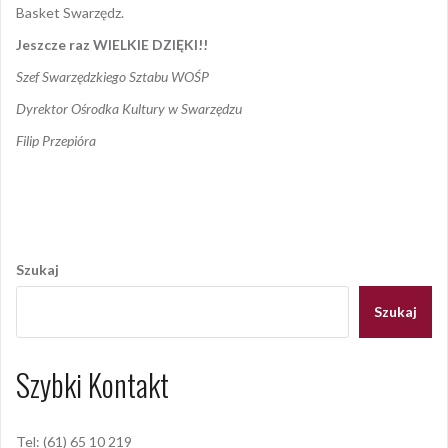
Basket Swarzędz.
Jeszcze raz WIELKIE DZIĘKI!!
Szef Swarzędzkiego Sztabu WOŚP
Dyrektor Ośrodka Kultury w Swarzędzu
Filip Przepióra
Opublikowany w
2019
,
ARCHIWUM
Nawigacja
wpisu
Szukaj
Szukaj
Szybki Kontakt
Tel: (61) 65 10 219