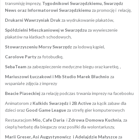
transmisję imprezy,
Tygodnikowi Swarzędzkiemu, Swarzędz
News oraz Informatorowi Swarzędzkiemu
za promocję i relację,
Drukarni Wawrzyniak Druk
za wydrukowanie plakatów,
Spółdzielni Mieszkaniowej w Swarzędzu
za wywieszenie
plakatów na klatkach schodowych,
Stowarzyszeniu Morsy Swarzędz
za lodową kąpiel,
Carolove Party
za fotobudkę,
SebaTeam
za zabezpieczenie medyczne biegu oraz karetkę, ,
Mariuszowi Łuczakowi i
Mb Studio Marek Błachnio
za
wspaniałe zdjęcia z imprezy
Beacie Piaseckiej
za relację podczas trwania imprezy na facebooku
Animatorom z
Kulkids Swarzędz i 2B Active
za kącik zabaw dla
dzieci oraz
Good Game League
za strefę gier komputerowych
Restauracjom
Mio, Cafe Daria
i
Zdrowa Domowa Kuchnia
, za
ciepłą herbatę dla biegaczy oraz posiłki dla wolontariuszy,
Marii Greser, Asi Augystynowicz
i Adelajdzie Małyszce
za