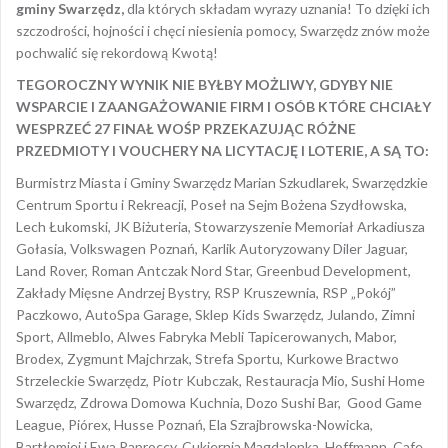
gminy Swarzędz,
dla których składam wyrazy uznania! To dzięki ich
szczodrości, hojności i chęci niesienia pomocy, Swarzędz znów może
pochwalić się rekordową Kwotą!
TEGOROCZNY WYNIK NIE BYŁBY MOŻLIWY, GDYBY NIE
WSPARCIE I ZAANGAŻOWANIE FIRM I OSÓB KTÓRE CHCIAŁY
WESPRZEĆ 27 FINAŁ WOŚP PRZEKAZUJĄC RÓŻNE
PRZEDMIOTY I VOUCHERY NA LICYTACJĘ I LOTERIE, A SĄ TO:
Burmistrz Miasta i Gminy Swarzędz Marian Szkudlarek, Swarzędzkie
Centrum Sportu i Rekreacji, Poseł na Sejm Bożena Szydłowska,
Lech Łukomski, JK Biżuteria, Stowarzyszenie Memoriał Arkadiusza
Gołasia, Volkswagen Poznań, Karlik Autoryzowany Diler Jaguar,
Land Rover, Roman Antczak Nord Star, Greenbud Development,
Zakłady Mięsne Andrzej Bystry, RSP Kruszewnia, RSP „Pokój”
Paczkowo, AutoSpa Garage, Sklep Kids Swarzędz, Julando, Zimni
Sport, Allmeblo, Alwes Fabryka Mebli Tapicerowanych, Mabor,
Brodex, Zygmunt Majchrzak, Strefa Sportu, Kurkowe Bractwo
Strzeleckie Swarzędz, Piotr Kubczak, Restauracja Mio, Sushi Home
Swarzędz, Zdrowa Domowa Kuchnia, Dozo Sushi Bar, Good Game
League, Piórex, Husse Poznań, Ela Szrajbrowska-Nowicka,
Bartłomiej i Ewa Paproccy, Cukiernia Magdalenka, Hoffmann, Cafe