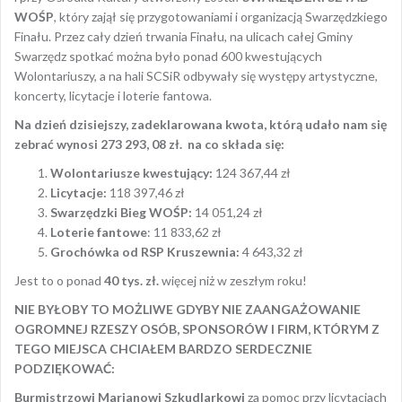
WOŚP
, który zajął się przygotowaniami i organizacją Swarzędzkiego
Finału. Przez cały dzień trwania Finału, na ulicach całej Gminy
Swarzędz spotkać można było ponad 600 kwestujących
Wolontariuszy, a na hali SCSiR odbywały się występy artystyczne,
koncerty, licytacje i loterie fantowa.
Na dzień dzisiejszy, zadeklarowana kwota, którą udało nam się
zebrać wynosi 273 293, 08 zł.
na co składa się:
Wolontariusze kwestujący:
124 367,44 zł
Licytacje:
118 397,46 zł
Swarzędzki Bieg WOŚP:
14 051,24 zł
Loterie fantowe
: 11 833,62 zł
Grochówka od RSP Kruszewnia:
4 643,32 zł
Jest to o ponad
40 tys. zł.
więcej niż w zeszłym roku!
NIE BYŁOBY TO MOŻLIWE GDYBY NIE ZAANGAŻOWANIE
OGROMNEJ RZESZY OSÓB, SPONSORÓW I FIRM, KTÓRYM Z
TEGO MIEJSCA CHCIAŁEM BARDZO SERDECZNIE
PODZIĘKOWAĆ:
Burmistrzowi Marianowi Szkudlarkowi
za pomoc przy licytacjach