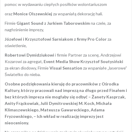
pomoc w wydawaniu ciepłych posiłków wolontariuszom
oraz
Monice Olszewskiej
za wspaniałą dekorację hali.
Firmie
Gigant Sound
z Jurkiem Taborowskim
na czele, za
nagłośnienie imprezy,
Józefowi i Krzysztofowi Sarniakom z firmy Pro Color
za
oświetlenie,
Robertowi Dymidziukowi
i firmie Partner za scenę, Andrzejowi
Kozarowi za agregat,
Event Media Show
Krzysztof Soutysiński
za ekran diodowy, Firmie
Visual Sensation
za wspaniałe „laserowe”
Światełko do nieba.
Osobne podziękowania kieruję do pracowników z Ośrodka
Kultury, którzy pracowali nad imprezą na długo przed Finałem i
bez których impreza nie mogłaby się odbyć – Żanety Kasprzak,
Anity Frąckowiak, Julii Dymitrowskiej M. Koch, Michała
Klimaszewskiego, Mateusza Gawareckiego, Adama
Fryzowskiego, – Ich wkład w realizację imprezy jest
nieoceniony.