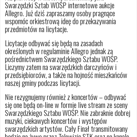
Swarzędzki Sztab WOŚP internetowe aukcje
Allegro. Już dziś zapraszamy osoby pragnące
wspomóc orkiestrową ideę do przekazywania
przedmiotów na licytacje.
Licytacje odbywać się będą na zasadach
określonych w regulaminie Allegro jednak za
pośrednictwem Swarzędzkiego Sztabu WOŚP.
Liczymy zatem na swarzędzkich darczyńców i
przedsiębiorców, a także na hojność mieszkańców
naszej gminy podczas licytacji.
Nie rezygnujemy również z koncertów – odbywać
się one będą on-line w formie live stream ze sceny
Swarzędzkiego Sztabu WOŚP. Nie zabraknie dobrej
muzyki, ciekawych koncertów i występów
swarzędzkich artystów. Cały Finał transmitowany
będzie na żywo przez Telewizję STK oraz na kanale