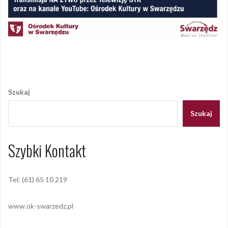
Opublikowany w
2020
,
ARCHIWUM
Nawigacja
wpisu
Szukaj
Szukaj
Szybki Kontakt
Tel: (61) 65 10 219
www.ok-swarzedz.pl