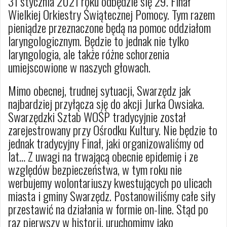
31 stycznia 2021 roku odbędzie się 29. Finał
Wielkiej Orkiestry Świątecznej Pomocy. Tym razem
pieniądze przeznaczone będą na pomoc oddziałom
laryngologicznym. Będzie to jednak nie tylko
laryngologia, ale także różne schorzenia
umiejscowione w naszych głowach.
Mimo obecnej, trudnej sytuacji, Swarzędz jak
najbardziej przyłącza się do akcji Jurka Owsiaka.
Swarzędzki Sztab WOŚP tradycyjnie został
zarejestrowany przy Ośrodku Kultury. Nie będzie to
jednak tradycyjny Finał, jaki organizowaliśmy od
lat… Z uwagi na trwającą obecnie epidemię i ze
względów bezpieczeństwa, w tym roku nie
werbujemy wolontariuszy kwestujących po ulicach
miasta i gminy Swarzędz. Postanowiliśmy całe siły
przestawić na działania w formie on-line. Stąd po
raz pierwszy w historii, uruchomimy jako