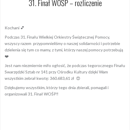
31. Finał WOŚP – rozliczenie
13 kwietnia 2023
Dagmara Szymańska
Kochani 💕
Podczas 31. Finału Wielkiej Orkiestry Świątecznej Pomocy,
wszyscy razem przypomnieliśmy o naszej solidarności i potrzebie
dzielenia się tym co mamy, z tymi, którzy naszej pomocy potrzebują
❤️
Jest nam niezmiernie miło ogłosić, że podczas tegorocznego Finału
Swarzędzki Sztab nr 141 przy Ośrodku Kultury dzięki Wam
wszystkim zebrał kwotę: 360.683,61 zł 😍
Dziękujemy wszystkim, którzy tego dnia zbierali, pomagali i
organizowali 31. Finał WOŚP‼️
Opublikowany w
AKTUALNOŚCI
Nawigacja
wpisu