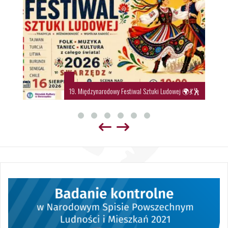
19. Międzynarodowy Festiwal Sztuki Ludowej 🌍💃🕺