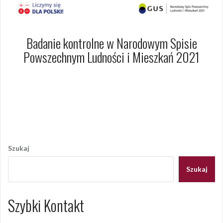
Badanie kontrolne w Narodowym Spisie
Powszechnym Ludności i Mieszkań 2021
29 października 2021
Dagmara Szymańska
Opublikowany w
AKTUALNOŚCI
Nawigacja
wpisu
Szukaj
Szukaj
Szybki Kontakt