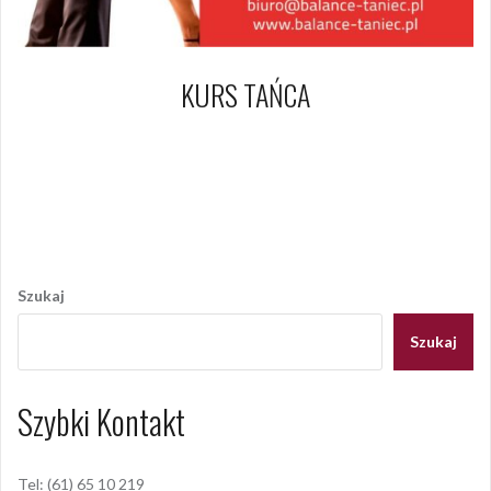
KURS TAŃCA
2 listopada 2021
Dagmara Szymańska
Opublikowany w
AKTUALNOŚCI
Nawigacja
wpisu
Szukaj
Szukaj
Szybki Kontakt
Tel: (61) 65 10 219