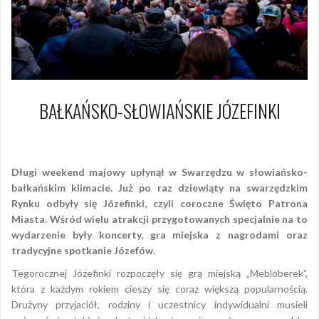
BAŁKAŃSKO-SŁOWIAŃSKIE JÓZEFINKI
1 maja 2017
Piotr
Długi weekend majowy upłynął w Swarzędzu w słowiańsko-
bałkańskim klimacie. Już po raz dziewiąty na swarzędzkim
Rynku odbyły się Józefinki, czyli coroczne Święto Patrona
Miasta. Wśród wielu atrakcji przygotowanych specjalnie na to
wydarzenie były koncerty, gra miejska z nagrodami oraz
tradycyjne spotkanie Józefów.
Tegorocznej Józefinki rozpoczęły się grą miejską „Mebloberek”,
która z każdym rokiem cieszy się coraz większą popularnością.
Drużyny przyjaciół, rodziny i uczestnicy indywidualni musieli