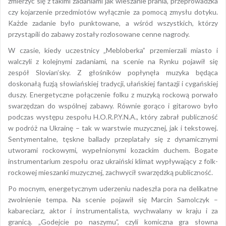
zmierzyć się z takimi zadaniami jak wieszanie prania, przeprowadzka
czy kojarzenie przedmiotów wyłącznie za pomocą zmysłu dotyku.
Każde zadanie było punktowane, a wśród wszystkich, którzy
przystąpili do zabawy zostały rozlosowane cenne nagrody.
W czasie, kiedy uczestnicy „Mebloberka” przemierzali miasto i
walczyli z kolejnymi zadaniami, na scenie na Rynku pojawił się
zespół Slovian’sky. Z głośników popłynęła muzyka będąca
doskonałą fuzją słowiańskiej tradycji, ułańskiej fantazji i cygańskiej
duszy. Energetyczne połączenie folku z muzyką rockową porwało
swarzędzan do wspólnej zabawy. Równie gorąco i gitarowo było
podczas występu zespołu H.O.R.P.Y.N.A., który zabrał publiczność
w podróż na Ukrainę – tak w warstwie muzycznej, jak i tekstowej.
Sentymentalne, tęskne ballady przeplatały się z dynamicznymi
utworami rockowymi, wypełnionymi kozackim duchem. Bogate
instrumentarium zespołu oraz ukraiński klimat wypływający z folk-
rockowej mieszanki muzycznej, zachwycił swarzędzką publiczność.
Po mocnym, energetycznym uderzeniu nadeszła pora na delikatne
zwolnienie tempa. Na scenie pojawił się Marcin Samolczyk –
kabareciarz, aktor i instrumentalista, wychwalany w kraju i za
granicą. „Godejcie po naszymu”, czyli komiczna gra słowna