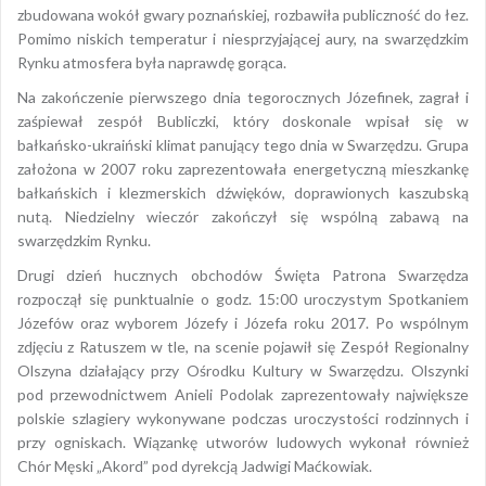
zbudowana wokół gwary poznańskiej, rozbawiła publiczność do łez.
Pomimo niskich temperatur i niesprzyjającej aury, na swarzędzkim
Rynku atmosfera była naprawdę gorąca.
Na zakończenie pierwszego dnia tegorocznych Józefinek, zagrał i
zaśpiewał zespół Bubliczki, który doskonale wpisał się w
bałkańsko-ukraiński klimat panujący tego dnia w Swarzędzu. Grupa
założona w 2007 roku zaprezentowała energetyczną mieszkankę
bałkańskich i klezmerskich dźwięków, doprawionych kaszubską
nutą. Niedzielny wieczór zakończył się wspólną zabawą na
swarzędzkim Rynku.
Drugi dzień hucznych obchodów Święta Patrona Swarzędza
rozpoczął się punktualnie o godz. 15:00 uroczystym Spotkaniem
Józefów oraz wyborem Józefy i Józefa roku 2017. Po wspólnym
zdjęciu z Ratuszem w tle, na scenie pojawił się Zespół Regionalny
Olszyna działający przy Ośrodku Kultury w Swarzędzu. Olszynki
pod przewodnictwem Anieli Podolak zaprezentowały największe
polskie szlagiery wykonywane podczas uroczystości rodzinnych i
przy ogniskach. Wiązankę utworów ludowych wykonał również
Chór Męski „Akord” pod dyrekcją Jadwigi Maćkowiak.