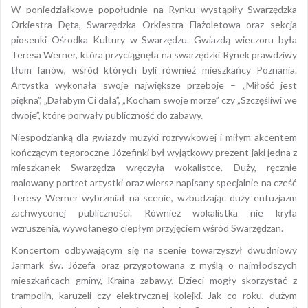
W poniedziałkowe popołudnie na Rynku wystąpiły Swarzędzka
Orkiestra Dęta, Swarzędzka Orkiestra Flażoletowa oraz sekcja
piosenki Ośrodka Kultury w Swarzędzu. Gwiazdą wieczoru była
Teresa Werner, która przyciągnęła na swarzędzki Rynek prawdziwy
tłum fanów, wśród których byli również mieszkańcy Poznania.
Artystka wykonała swoje największe przeboje – „Miłość jest
piękna”, „Dałabym Ci dała”, „Kocham swoje morze” czy „Szczęśliwi we
dwoje”, które porwały publiczność do zabawy.
Niespodzianką dla gwiazdy muzyki rozrywkowej i miłym akcentem
kończącym tegoroczne Józefinki był wyjątkowy prezent jaki jedna z
mieszkanek Swarzędza wręczyła wokalistce. Duży, ręcznie
malowany portret artystki oraz wiersz napisany specjalnie na cześć
Teresy Werner wybrzmiał na scenie, wzbudzając duży entuzjazm
zachwyconej publiczności. Również wokalistka nie kryła
wzruszenia, wywołanego ciepłym przyjęciem wśród Swarzędzan.
Koncertom odbywającym się na scenie towarzyszył dwudniowy
Jarmark św. Józefa oraz przygotowana z myślą o najmłodszych
mieszkańcach gminy, Kraina zabawy. Dzieci mogły skorzystać z
trampolin, karuzeli czy elektrycznej kolejki. Jak co roku, dużym