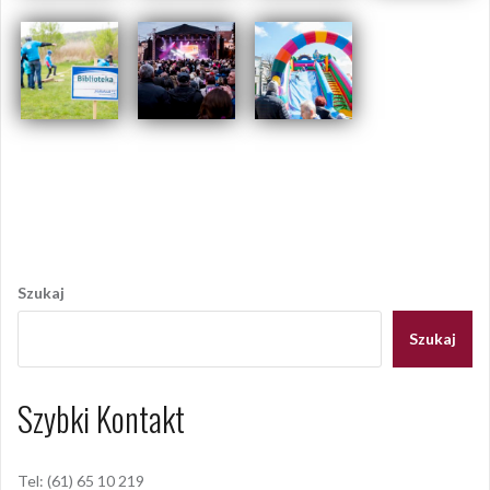
Opublikowany w
2017
,
ARCHIWUM
Tagged
festyn
,
józefinki
,
swarzędz
Nawigacja
wpisu
Szukaj
Szukaj
Szybki Kontakt
Tel: (61) 65 10 219