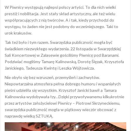
W Piwnicy występują najlepsi polscy artyści. To dla nich wielki
prestiż i nobilitacja. Jest stały skład artystyczny, ale też wielu
współpracujących z nią twórców. A i tak, kiedy przychodzi do
występu, to żaden nie jest podobny do wcześniejszego. Taki to
urok krakusów.
Tak też było i tym razem. Swarzędzka publiczność mogła być
świadkiem niezwykłego wydarzenia. 22 listopada w Swarzędzkiej
Sali Koncertowej w Zalasewie gościliśmy Piwnicę pod Baranami.
Podziwiać mogliśmy Tamarę Kalinowską, Dorotę Ślęzak, Krzysztofa
Janickiego, Tadeusza Kwintę i Leszka Wójtowicza.
Nie obyło się bez wzruszeń, przemyśleń i zachwytów.
Niepowtarzalna atmosfera pełna dobrego humoru i wspaniałych
pieśni udzieliła się wszystkim. Krzysztof Janicki bawił a Tamara
Kalinowska wydobywała łzy…Dzięki przywoływanemu kilkukrotnie
przez artystów założycielowi Piwnicy – Piotrowi Skrzyneckiemu,
swarzędzka publiczność mogła w piątkowy wieczór obcować z
naprawdę wielką SZTUKĄ.