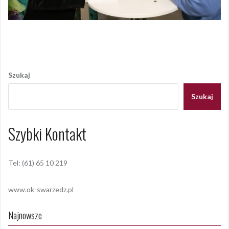
Opublikowany w
2019
,
ARCHIWUM
Nawigacja
wpisu
Szukaj
Szukaj
Szybki Kontakt
Tel: (61) 65 10 219
www.ok-swarzedz.pl
Najnowsze