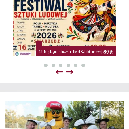
19. Międzynarodowy Festiwal Sztuki Ludowej 🌍💃🕺