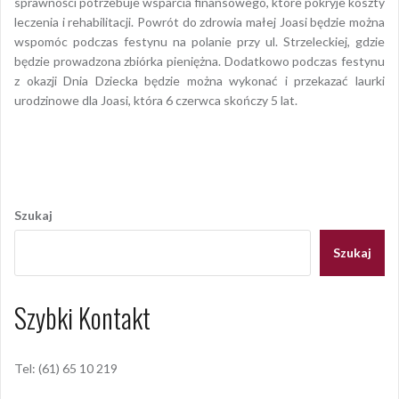
sprawności potrzebuje wsparcia finansowego, które pokryje koszty
leczenia i rehabilitacji. Powrót do zdrowia małej Joasi będzie można
wspomóc podczas festynu na polanie przy ul. Strzeleckiej, gdzie
będzie prowadzona zbiórka pieniężna. Dodatkowo podczas festynu
z okazji Dnia Dziecka będzie można wykonać i przekazać laurki
urodzinowe dla Joasi, która 6 czerwca skończy 5 lat.
Opublikowany w
2018
,
ARCHIWUM
Nawigacja
wpisu
Szukaj
Szukaj
Szybki Kontakt
Tel: (61) 65 10 219