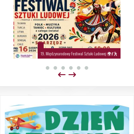
19. Międzynarodowy Festiwal Sztuki Ludowej 🌍💃🕺