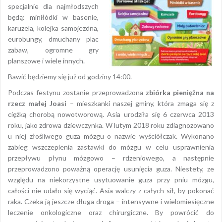
specjalnie dla najmłodszych
będą: miniłódki w basenie,
karuzela, kolejka samojezdna,
eurobungy, dmuchany plac
zabaw, ogromne gry
planszowe i wiele innych.
Bawić będziemy się już od godziny 14:00.
Podczas festynu zostanie przeprowadzona
zbiórka pieniężna na
rzecz małej Joasi
– mieszkanki naszej gminy, która zmaga się z
ciężką chorobą nowotworową. Asia urodziła się 6 czerwca 2013
roku, jako zdrowa dziewczynka. W lutym 2018 roku zdiagnozowano
u niej złośliwego guza mózgu o nazwie wyściółczak. Wykonano
zabieg wszczepienia zastawki do mózgu w celu usprawnienia
przepływu płynu mózgowo – rdzeniowego, a następnie
przeprowadzono poważną operację usunięcia guza. Niestety, ze
względu na niekorzystne usytuowanie guza przy pniu mózgu,
całości nie udało się wyciąć. Asia walczy z całych sił, by pokonać
raka. Czeka ją jeszcze długa droga – intensywne i wielomiesięczne
leczenie onkologiczne oraz chirurgiczne. By powrócić do