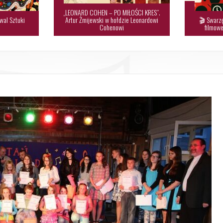
„LEONARD COHEN – PO MIŁOŚCI KRES”.
wal Sztuki
Artur Żmijewski w hołdzie Leonardowi
🎬 Swarzę

Cohenowi
filmowe