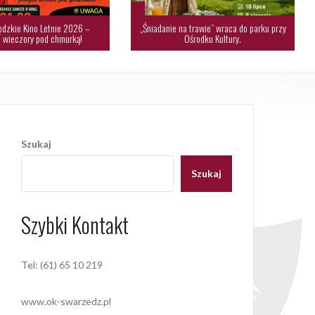
dzkie Kino Letnie 2026 –
„Śniadanie na trawie” wraca do parku przy
 wieczory pod chmurką!
Ośrodku Kultury.
Szukaj
Szukaj
Szybki Kontakt
Tel: (61) 65 10 219
www.ok-swarzedz.pl