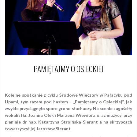
PAMIĘTAJMY O OSIECKIEJ
26 marca 2014
Piotr
Kolejne spotkanie z cyklu Środowe Wieczory w Pałacyku pod
Lipami, tym razem pod hasłem – „Pamiętamy o Osieckiej”, jak
zwykle przyciągnęło spore grono słuchaczy. Na scenie zagościły
wokalistki: Joanna Olek i Marzena Wiewióra oraz muzycy: przy
pianinie dr hab. Katarzyna Stroińska-Sierant a na skrzypcach
towarzyszył jej Jarosław Sierant.