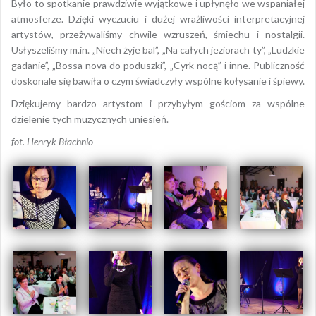
Było to spotkanie prawdziwie wyjątkowe i upłynęło we wspaniałej
atmosferze. Dzięki wyczuciu i dużej wrażliwości interpretacyjnej
artystów, przeżywaliśmy chwile wzruszeń, śmiechu i nostalgii.
Usłyszeliśmy m.in. „Niech żyje bal”, „Na całych jeziorach ty”, „Ludzkie
gadanie”, „Bossa nova do poduszki”, „Cyrk nocą” i inne. Publiczność
doskonale się bawiła o czym świadczyły wspólne kołysanie i śpiewy.
Dziękujemy bardzo artystom i przybyłym gościom za wspólne
dzielenie tych muzycznych uniesień.
fot. Henryk Błachnio