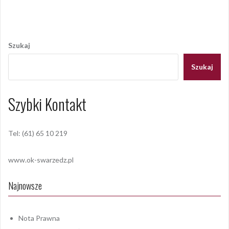
Nawigacja
wpisu
Szukaj
Szukaj
Szybki Kontakt
Tel: (61) 65 10 219
www.ok-swarzedz.pl
Najnowsze
Nota Prawna