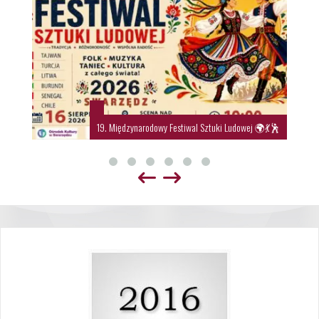
19. Międzynarodowy Festiwal Sztuki Ludowej 🌍💃🕺