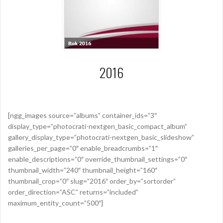
2016
1 maja 2016
Piotr
[ngg_images source=”albums” container_ids=”3″
display_type=”photocrati-nextgen_basic_compact_album”
gallery_display_type=”photocrati-nextgen_basic_slideshow”
galleries_per_page=”0″ enable_breadcrumbs=”1″
enable_descriptions=”0″ override_thumbnail_settings=”0″
thumbnail_width=”240″ thumbnail_height=”160″
thumbnail_crop=”0″ slug=”2016″ order_by=”sortorder”
order_direction=”ASC” returns=”included”
maximum_entity_count=”500″]
Opublikowany w
2016
,
ARCHIWUM