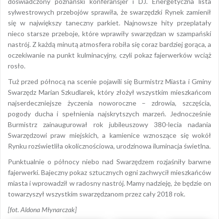
doświadczony poznański konferansjer i DJ. Energetyczna lista
sylwestrowych przebojów sprawiła, że swarzędzki Rynek zamienił
się w największy taneczny parkiet. Najnowsze hity przeplatały
nieco starsze przeboje, które wprawiły swarzędzan w szampański
nastrój. Z każdą minutą atmosfera robiła się coraz bardziej gorąca, a
oczekiwanie na punkt kulminacyjny, czyli pokaz fajerwerków wciąż
rosło.
Tuż przed północą na scenie pojawili się Burmistrz Miasta i Gminy
Swarzędz Marian Szkudlarek, który złożył wszystkim mieszkańcom
najserdeczniejsze życzenia noworoczne – zdrowia, szczęścia,
pogody ducha i spełnienia najskrytszych marzeń. Jednocześnie
Burmistrz zainaugurował rok jubileuszowy 380-lecia nadania
Swarzędzowi praw miejskich, a kamienice wznoszące się wokół
Rynku rozświetliła okolicznościowa, urodzinowa iluminacja świetlna.
Punktualnie o północy niebo nad Swarzędzem rozjaśniły barwne
fajerwerki. Bajeczny pokaz sztucznych ogni zachwycił mieszkańców
miasta i wprowadził w radosny nastrój. Mamy nadzieję, że będzie on
towarzyszył wszystkim swarzędzanom przez cały 2018 rok.
[fot. Aldona Młynarczak]