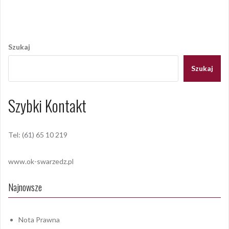
Nawigacja
wpisu
Szukaj
Szukaj
Szybki Kontakt
Tel: (61) 65 10 219
www.ok-swarzedz.pl
Najnowsze
Nota Prawna