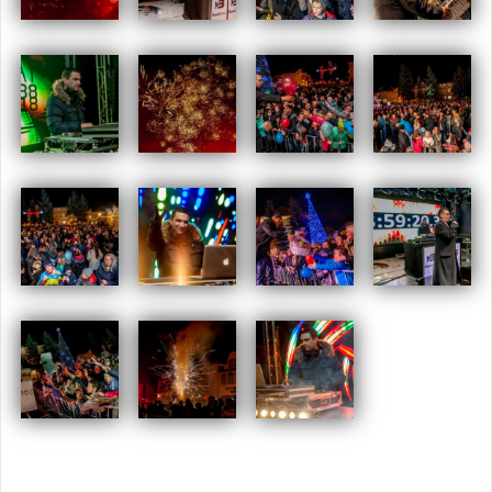
Opublikowany w
2018
,
ARCHIWUM
Tagged
noc sylwestrowa
,
swarzędz