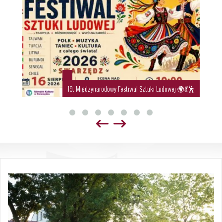
19. Międzynarodowy Festiwal Sztuki Ludowej 🌍💃🕺