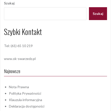
wpisu
Szukaj
Szukaj
Szybki Kontakt
Tel: (61) 65 10 219
www.ok-swarzedz.pl
Najnowsze
Nota Prawna
Polityka Prywatności
Klauzula informacyjna
Deklaracja dostępności