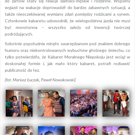
do żartów stały się relacje damsko-męskie i rodzinne. Wspólny
wyjazd na wakacje doprowadził do bardzo zabawnych sytuacji, a
także nieoczekiwanej wymiany zdań pomiędzy rodzicami a synem.
Członkowie kabaretu udowodnili, że wielogodzinna jazda nie musi
być monotonna – wszystko zależy od inwencji twórczej
podróżujących.
Sobotnie popołudnie minęło swarzędzanom pod znakiem dobrego
humoru oraz niekontrolowanych wybuchów głośnego śmiechu, co
tylko potwierdziło, że Kabaret Moralnego Niepokoju jest wciąż w
doskonałej formie i, jak mało który kabaret, potrafi rozbawić
publiczność do łez.
[fot. Mariusz Łuczak, Paweł Nowakowski]