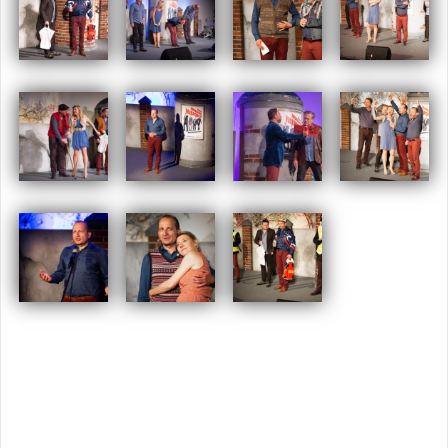
Opublikowany w
2018
,
ARCHIWUM
Tagged
kabaret
,
kabaret
moralnego niepokoju
,
swarzędz
Nawigacja