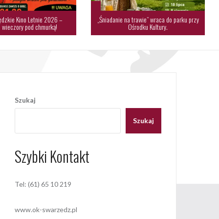
dzkie Kino Letnie 2026 –
„Śniadanie na trawie” wraca do parku przy
 wieczory pod chmurką!
Ośrodku Kultury.
Szukaj
Szukaj
Szybki Kontakt
Tel: (61) 65 10 219
www.ok-swarzedz.pl