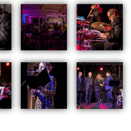
IWUM
Tagged
jazz
,
pałacyk pod lipami
,
swarzędz