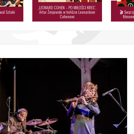
„LEONARD COHEN – PO MIŁOŚCI KRES”.
wal Sztuki
Artur Żmijewski w hołdzie Leonardowi
🎬 Swarzę

Cohenowi
filmowe