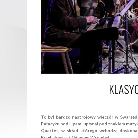
KLASYC
2
To był bardzo nastrojowy wieczór w Swarzęd
Pałacyku pod Lipami upłynął pod znakiem muzyki
Quartet, w skład którego wchodzą doskonali
Przybyłowicz i Zbigniew Wrombel.