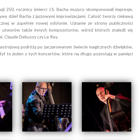
ji 250. rocznicy śmierci J.S. Bacha muzycy skomponowali impresje,
ywy dzieł Bacha z jazzowymi improwizacjami. Całość tworzy ciekawą
cznej w zupełnie nowej odsłonie. Uznanie ze strony publiczności
r utworów także innych kompozytorów, wśród których znaleźli się
ré, Claude Debussy czy Le Roy.
nastrojową podróżą po zaczarowanym świecie magicznych dźwięków,
. Był to jeden z tych koncertów, które na długo pozostają w pamięci