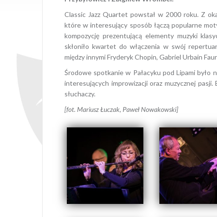
Classic Jazz Quartet powstał w 2000 roku. Z okaz
które w interesujący sposób łączą popularne mot
kompozycję prezentującą elementy muzyki klasy
skłoniło kwartet do włączenia w swój repertua
między innymi Fryderyk Chopin, Gabriel Urbain Fau
Środowe spotkanie w Pałacyku pod Lipami było 
interesujących improwizacji oraz muzycznej pasji
słuchaczy.
[fot. Mariusz Łuczak, Paweł Nowakowski]