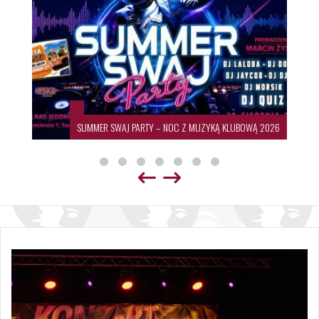
26
19. Międzynarodowy Festiwal Sztuki Ludowej 🌍💃🕺