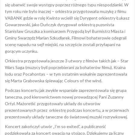
się ubarwić swoje występy poprzez różnego typu niespodzianki. W
tym roku nie było inaczej – orkiestra przygotowała muzykę z filmu
VABANK gdzie w rolę Kwinto wcielił się Dyrygent orkiestry Łukasz
Gowarzewski, jako Duńczyk dyrygował orkiestrą puzonista
Stanisław Gruszka a komisarzem Przygodą był Burmistrz Miasta i
Gminy Swarzędz Marian Szkudlarek. Filmowi bohaterowie odegrali
scenę napadu na sejf miejski, na szczęście zostali przyłapani na
gorącym uczynku.
Orkiestra przygotowała jeszcze 3 utwory z filmów takich jak – Star
Wars Saga (muzycy byli poprzebierani za bohaterów filmu), Kraina
lodu oraz Pocahontas – w tym ostatnim wokalnie zaprezentowała
się Marta Grabowska śpiewając Colours of the wind.
Podczas koncertu jak zwykle wspaniale zaprezentowała się grupa
taneczna, pod kierownictwem nowej prowadzącej Pani Zuzanny
Ortyl. Mażoretki przygotowały układy do utworów
prezentowanych przez orkiestrę podczas koncertu, a w przerwach
prezentowały układy taneczne do światowej muzyki rozrywkowej.
Koncert zakończył utwór „I’m so exited”, a publiczność
podziękowała za koncert owacją na stojąco. Dziękujemy za liczny