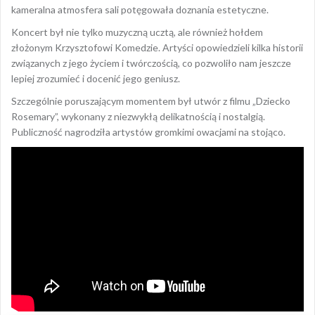
kameralna atmosfera sali potęgowała doznania estetyczne.
Koncert był nie tylko muzyczną ucztą, ale również hołdem
złożonym Krzysztofowi Komedzie. Artyści opowiedzieli kilka historii
związanych z jego życiem i twórczością, co pozwoliło nam jeszcze
lepiej zrozumieć i docenić jego geniusz.
Szczególnie poruszającym momentem był utwór z filmu „Dziecko
Rosemary”, wykonany z niezwykłą delikatnością i nostalgią.
Publiczność nagrodziła artystów gromkimi owacjami na stojąco.