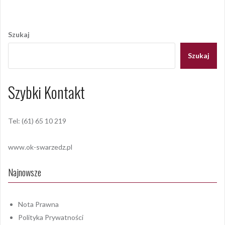
Nawigacja
wpisu
Szukaj
Szukaj
Szybki Kontakt
Tel: (61) 65 10 219
www.ok-swarzedz.pl
Najnowsze
Nota Prawna
Polityka Prywatności