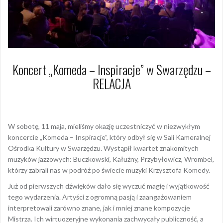
Koncert „Komeda – Inspiracje” w Swarzędzu –
RELACJA
14 maja 2024
Arkadiusz Nowacki Nowacki
W sobotę, 11 maja, mieliśmy okazję uczestniczyć w niezwykłym
koncercie „Komeda – Inspiracje”, który odbył się w Sali Kameralnej
Ośrodka Kultury w Swarzędzu. Wystąpił kwartet znakomitych
muzyków jazzowych: Buczkowski, Kałużny, Przybyłowicz, Wrombel,
którzy zabrali nas w podróż po świecie muzyki Krzysztofa Komedy.
Już od pierwszych dźwięków dało się wyczuć magię i wyjątkowość
tego wydarzenia. Artyści z ogromną pasją i
zaangażowaniem
interpretowali zarówno znane, jak i mniej znane kompozycje
Mistrza. Ich wirtuozeryjne wykonania zachwycały publiczność, a