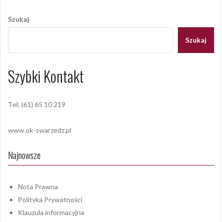
wpisu
Szukaj
Szukaj
Szybki Kontakt
Tel: (61) 65 10 219
www.ok-swarzedz.pl
Najnowsze
Nota Prawna
Polityka Prywatności
Klauzula informacyjna