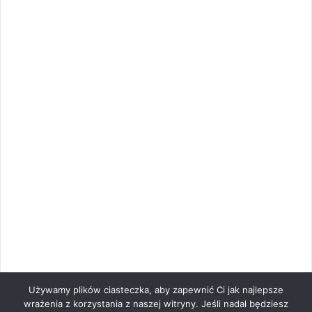
Używamy plików ciasteczka, aby zapewnić Ci jak najlepsze
wrażenia z korzystania z naszej witryny. Jeśli nadal będziesz