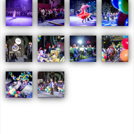
Opublikowany w
2016
,
ARCHIWUM
Tagged
koncert
karnawałowy
,
swarzędzka orkiestra dęta
Nawigacja