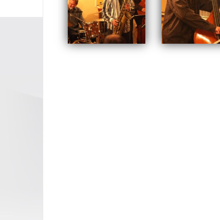
Opublikowany w
2009
,
ARCHI
Nawigacja
wpisu