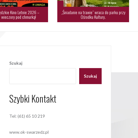
dzkie Kino Letnie 2026 –
„Śniadanie na trawie” wraca do parku przy
 wieczory pod chmurką!
Ośrodku Kultury.
Szukaj
Szukaj
Szybki Kontakt
Tel: (61) 65 10 219
www.ok-swarzedz.pl