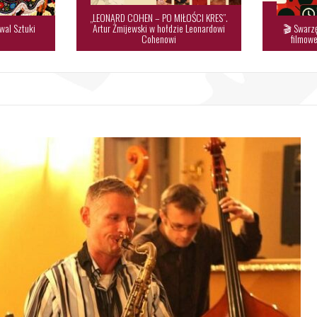
„LEONARD COHEN – PO MIŁOŚCI KRES”.
wal Sztuki
Artur Żmijewski w hołdzie Leonardowi
🎬 Swarzę

Cohenowi
filmowe