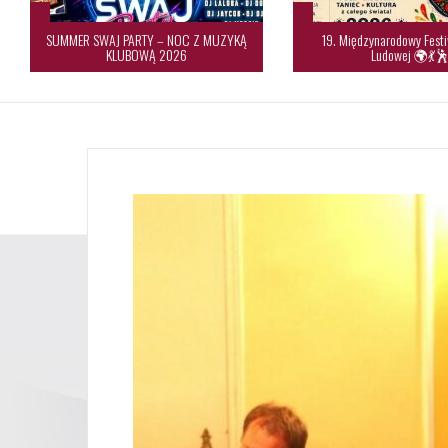
SUMMER SWAJ PARTY – NOC Z MUZYKĄ
19. Międzynarodowy Festi
KLUBOWĄ 2026
Ludowej 🌍💃