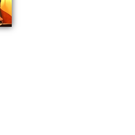
WUM
Tagged
pałacyk pod lipami
,
retro Jazz Quartet