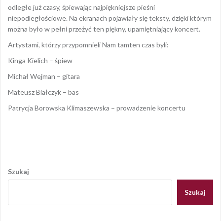
odległe już czasy, śpiewając najpiękniejsze pieśni
niepodległościowe. Na ekranach pojawiały się teksty, dzięki którym
można było w pełni przeżyć ten piękny, upamiętniający koncert.
Artystami, którzy przypomnieli Nam tamten czas byli:
Kinga Kielich – śpiew
Michał Wejman – gitara
Mateusz Białczyk – bas
Patrycja Borowska Klimaszewska – prowadzenie koncertu
Opublikowany w
2020
,
ARCHIWUM
Nawigacja
wpisu
Szukaj
Szukaj