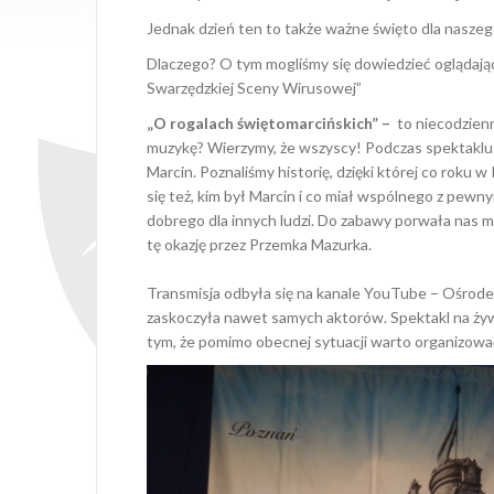
Jednak dzień ten to także ważne święto dla naszeg
Dlaczego? O tym mogliśmy się dowiedzieć oglądając
Swarzędzkiej Sceny Wirusowej”
„O rogalach świętomarcińskich” –
to niecodzienn
muzykę? Wierzymy, że wszyscy! Podczas spektaklu pr
Marcin. Poznaliśmy historię, dzięki której co roku
się też, kim był Marcin i co miał wspólnego z pew
dobrego dla innych ludzi. Do zabawy porwała nas m
tę okazję przez Przemka Mazurka.
Transmisja odbyła się na kanale YouTube – Ośrode
zaskoczyła nawet samych aktorów. Spektakl na żyw
tym, że pomimo obecnej sytuacji warto organizować