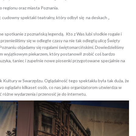
o regionu oraz miasta Poznania.
 cudowny spektakl teatralny, który odbył się na deskach „
e spotkanie z poznańską legendą. Kto z Was lubi słodkie rogale i
zenieśliśmy się w odległe czasy na nie tak odległą ulicę Święty
 w Poznaniu objadamy się rogalami świętomarcińskimi. Dowiedzieliśmy
nym wyjątkowym piekarzem, który postanowił zrobić coś bardzo
uzyka, taniec i zupełnie nowe piosenki przygotowane specjalnie na
k Kultury w Swarzędzu. Oglądalność tego spektaklu była tak duża, że
o oglądało kilkaset osób, co nas jako organizatorom utwierdza w
 różne wydarzenia i przenosić je do internetu.