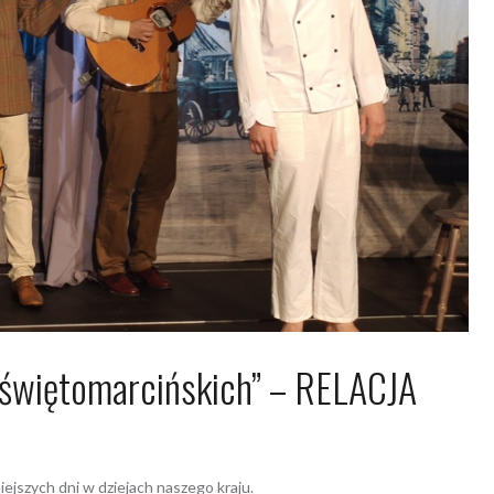
h świętomarcińskich” – RELACJA
da 2020
Dagmara Szymańska
iejszych dni w dziejach naszego kraju.