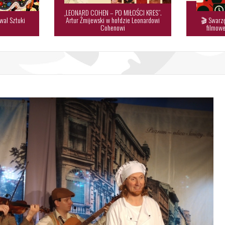
„LEONARD COHEN – PO MIŁOŚCI KRES”.
wal Sztuki
Artur Żmijewski w hołdzie Leonardowi
🎬 Swarzę

Cohenowi
filmowe