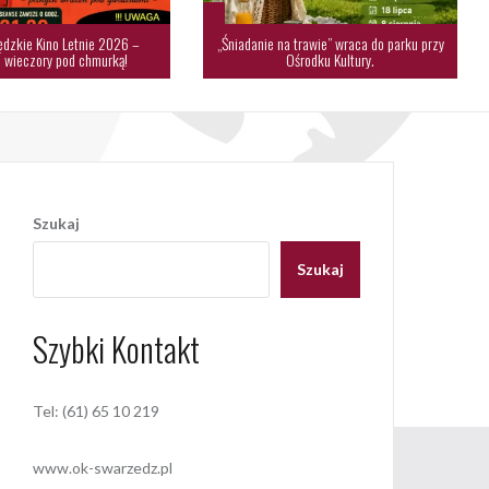
dzkie Kino Letnie 2026 –
„Śniadanie na trawie” wraca do parku przy
 wieczory pod chmurką!
Ośrodku Kultury.
Szukaj
Szukaj
Szybki Kontakt
Tel: (61) 65 10 219
www.ok-swarzedz.pl