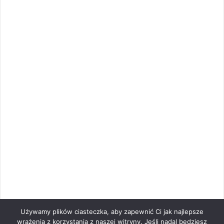
Używamy plików ciasteczka, aby zapewnić Ci jak najlepsze
wrażenia z korzystania z naszej witryny. Jeśli nadal będziesz