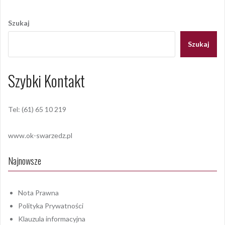
Nawigacja
wpisu
Szukaj
Szukaj
Szybki Kontakt
Tel: (61) 65 10 219
www.ok-swarzedz.pl
Najnowsze
Nota Prawna
Polityka Prywatności
Klauzula informacyjna