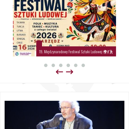
19. Międzynarodowy Festiwal Sztuki Ludowej 🌍💃🕺