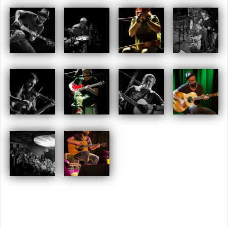
Opublikowany w
2016
,
ARCHIWUM
Tagged
Maciej Balcar
Nawigacja