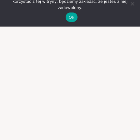
korzystać z tej witryny, będziemy zakładać, że jesteś z niej
zadowolony.
Ok