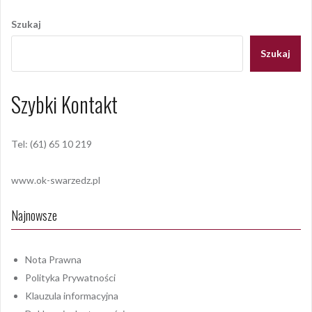
wpisu
Szukaj
Szukaj
Szybki Kontakt
Tel: (61) 65 10 219
www.ok-swarzedz.pl
Najnowsze
Nota Prawna
Polityka Prywatności
Klauzula informacyjna