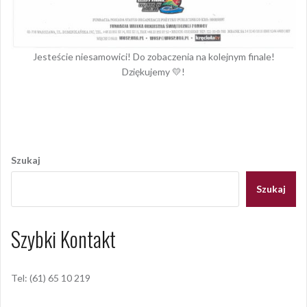
Jesteście niesamowici! Do zobaczenia na kolejnym finale!
Dziękujemy 💛!
Opublikowany w
2020
,
ARCHIWUM
Nawigacja
wpisu
Szukaj
Szukaj
Szybki Kontakt
Tel: (61) 65 10 219