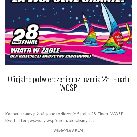
Oficjalne potwierdzenie rozliczenia 28. Finału
WOŚP
13 lutego 2020
Dagmara Szymańska
Kochani mamy już oficjalne rozliczenie Sztabu 28. Finału WOŚP.
Kwota którą wszyscy wspólnie uzbieraliśmy to:
345644.63 PLN