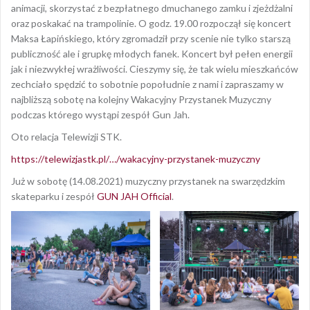
animacji, skorzystać z bezpłatnego dmuchanego zamku i zjeżdżalni
oraz poskakać na trampolinie. O godz. 19.00 rozpoczął się koncert
Maksa Łapińskiego, który zgromadził przy scenie nie tylko starszą
publiczność ale i grupkę młodych fanek. Koncert był pełen energii
jak i niezwykłej wrażliwości. Cieszymy się, że tak wielu mieszkańców
zechciało spędzić to sobotnie popołudnie z nami i zapraszamy w
najbliższą sobotę na kolejny Wakacyjny Przystanek Muzyczny
podczas którego wystąpi zespół Gun Jah.
Oto relacja Telewizji STK.
https://telewizjastk.pl/…/wakacyjny-przystanek-muzyczny
Już w sobotę (14.08.2021) muzyczny przystanek na swarzędzkim
skateparku i zespół
GUN JAH Official
.