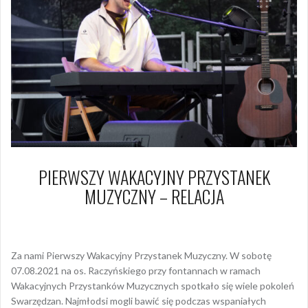
PIERWSZY WAKACYJNY PRZYSTANEK
MUZYCZNY – RELACJA
13 sierpnia 2021
Dagmara Szymańska
Za nami Pierwszy Wakacyjny Przystanek Muzyczny. W sobotę
07.08.2021 na os. Raczyńskiego przy fontannach w ramach
Wakacyjnych Przystanków Muzycznych spotkało się wiele pokoleń
Swarzędzan. Najmłodsi mogli bawić się podczas wspaniałych