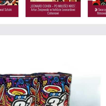
„LEONARD COHEN – PO MIŁOŚCI KRES”.
wal Sztuki
Artur Żmijewski w hołdzie Leonardowi
🎬 Swarzę

Cohenowi
filmowe