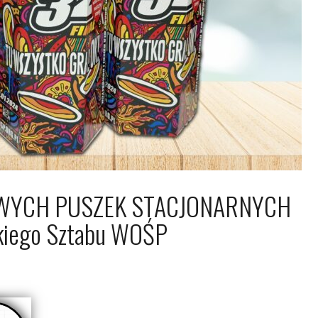
OWYCH PUSZEK STACJONARNYCH
kiego Sztabu WOŚP
024
Arkadiusz Nowacki Nowacki