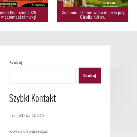
dzkie Kino Letnie 2026 –
„Śniadanie na trawie” wraca do parku przy
 wieczory pod chmurką!
Ośrodku Kultury.
Szukaj
Szukaj
Szybki Kontakt
Tel: (61) 65 10 219
www.ok-swarzedz.pl