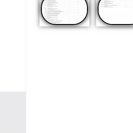
Opubl
Nawigacja
wpisu