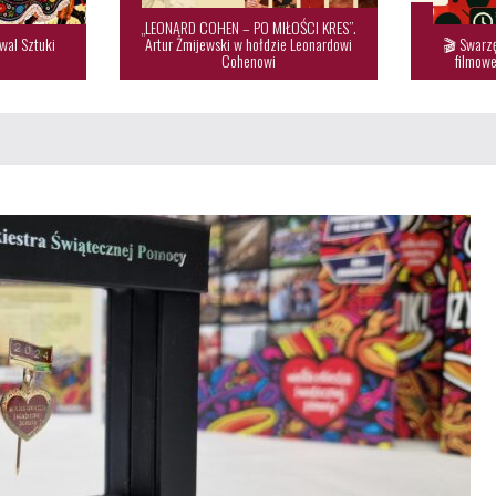
„LEONARD COHEN – PO MIŁOŚCI KRES”.
wal Sztuki
Artur Żmijewski w hołdzie Leonardowi
🎬 Swarzę

Cohenowi
filmowe