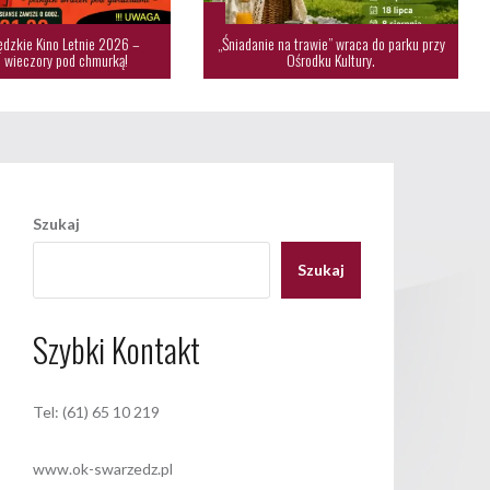
dzkie Kino Letnie 2026 –
„Śniadanie na trawie” wraca do parku przy
 wieczory pod chmurką!
Ośrodku Kultury.
Szukaj
Szukaj
Szybki Kontakt
Tel: (61) 65 10 219
www.ok-swarzedz.pl