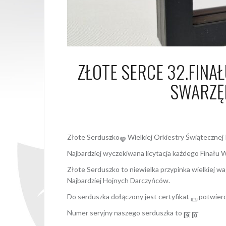
ZŁOTE SERCE 32.FIN
SWARZĘD
24 stycznia 2
Złote Serduszko
Wielkiej Orkiestry Świąteczne
Najbardziej wyczekiwana licytacja każdego Finału
Złote Serduszko to niewielka przypinka wielkiej wag
Najbardziej Hojnych Darczyńców.
Do serduszka dołączony jest certyfikat
potwierd
Numer seryjny naszego serduszka to