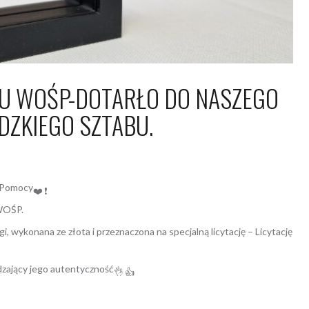
AŁU WOŚP-DOTARŁO DO NASZEGO
ZKIEGO SZTABU.
024
Arkadiusz Nowacki Nowacki
j Pomocy
 WOŚP.
i, wykonana ze złota i przeznaczona na specjalną licytację – Licytację
zający jego autentyczność