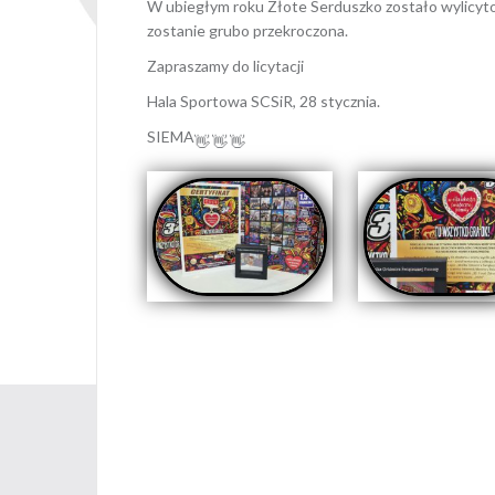
W
ubiegłym roku Złote Serduszko zostało wylicyt
zostanie grubo przekroczona.
Zapraszamy do licytacji
Hala Sportowa SCSiR, 28 stycznia.
SIEMA
Opubl
Nawigacja
wpisu