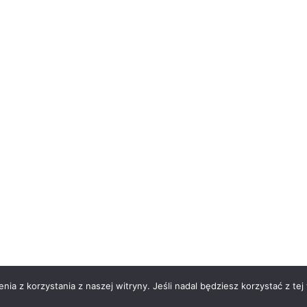
ia z korzystania z naszej witryny. Jeśli nadal będziesz korzystać z tej