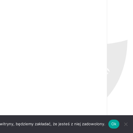
 witryny, będziemy zakładać, że jesteś z niej zadowolony.
Ok