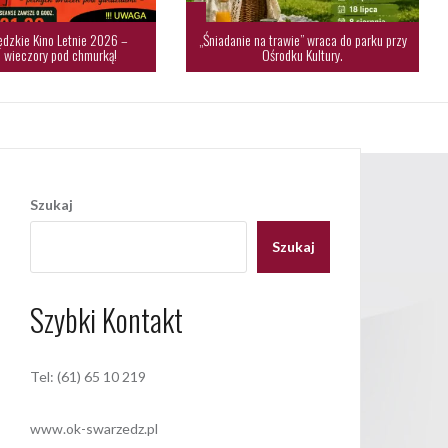
dzkie Kino Letnie 2026 –
„Śniadanie na trawie” wraca do parku przy
 wieczory pod chmurką!
Ośrodku Kultury.
Szukaj
Szukaj
Szybki Kontakt
Tel: (61) 65 10 219
www.ok-swarzedz.pl