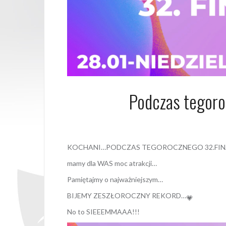
Podczas tegoro
23 stycznia 2
KOCHANI…PODCZAS TEGOROCZNEGO 32.FI
mamy dla WAS moc atrakcji…
Pamiętajmy o najważniejszym…
BIJEMY ZESZŁOROCZNY REKORD…
No to SIEEEMMAAA!!!