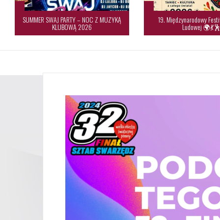
SUMMER SWAJ PARTY – NOC Z MUZYKĄ
19. Międzynarodowy Festi
KLUBOWĄ 2026
Ludowej 🌍💃