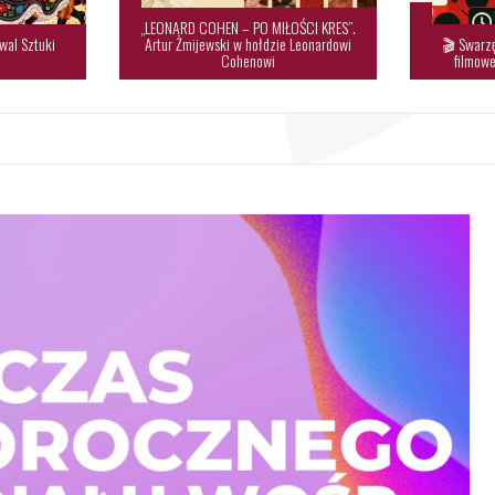
„LEONARD COHEN – PO MIŁOŚCI KRES”.
wal Sztuki
Artur Żmijewski w hołdzie Leonardowi
🎬 Swarzę

Cohenowi
filmowe