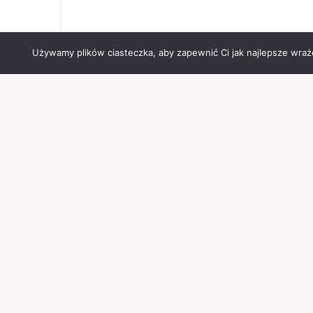
Używamy plików ciasteczka, aby zapewnić Ci jak najlepsze wrażen