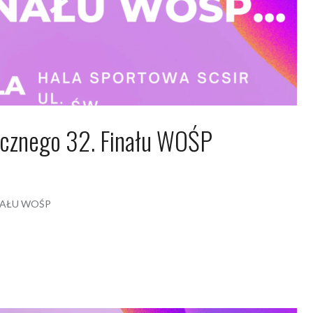
cznego 32. Finału WOŚP
024
Arkadiusz Nowacki Nowacki
NAŁU WOŚP