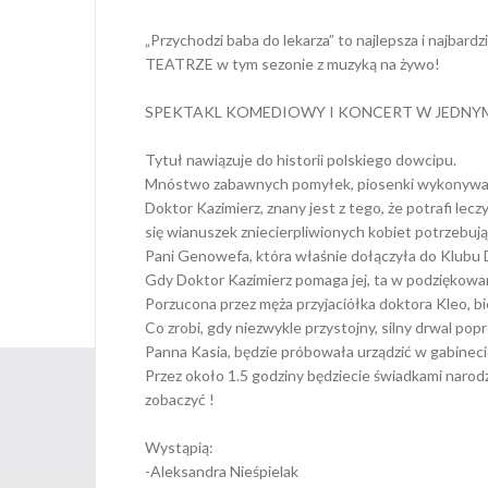
„Przychodzi baba do lekarza” to najlepsza i 
TEATRZE w tym sezonie z muzyką na żywo!
SPEKTAKL KOMEDIOWY I KONCERT W JEDNY
Tytuł nawiązuje do historii polskiego dowcipu.
Mnóstwo zabawnych pomyłek, piosenki wykonywane
Doktor Kazimierz, znany jest z tego, że potrafi leczy
się wianuszek zniecierpliwionych kobiet potrzebuj
Pani Genowefa, która właśnie dołączyła do Klubu D
Gdy Doktor Kazimierz pomaga jej, ta w podziękow
Porzucona przez męża przyjaciółka doktora Kleo, b
Co zrobi, gdy niezwykle przystojny, silny drwal pop
Panna Kasia, będzie próbowała urządzić w gabineci
Przez około 1.5 godziny będziecie świadkami narodz
zobaczyć !
Wystąpią:
-Aleksandra Nieśpielak