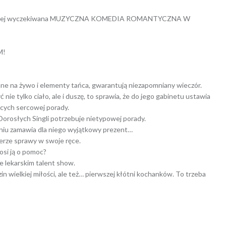
najbardziej wyczekiwana MUZYCZNA KOMEDIA ROMANTYCZNA W
M!
 na żywo i elementy tańca, gwarantują niezapomniany wieczór.
ć nie tylko ciało, ale i duszę, to sprawia, że do jego gabinetu ustawia
ących sercowej porady.
orosłych Singli potrzebuje nietypowej porady.
aniu zamawia dla niego wyjątkowy prezent…
ierze sprawy w swoje ręce.
rosi ją o pomoc?
e lekarskim talent show.
in wielkiej miłości, ale też… pierwszej kłótni kochanków. To trzeba