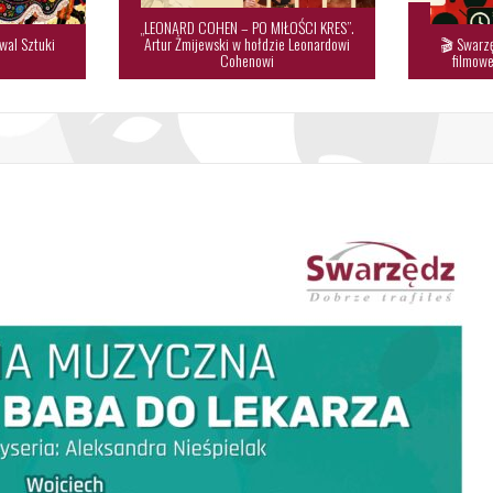
„LEONARD COHEN – PO MIŁOŚCI KRES”.
wal Sztuki
Artur Żmijewski w hołdzie Leonardowi
🎬 Swarzę

Cohenowi
filmowe