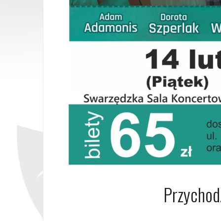
Przychod
30 grudni