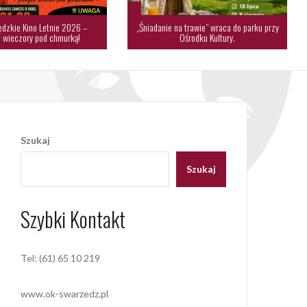
dzkie Kino Letnie 2026 –
„Śniadanie na trawie” wraca do parku przy
 wieczory pod chmurką!
Ośrodku Kultury.
Szukaj
Szukaj
Szybki Kontakt
Tel: (61) 65 10 219
www.ok-swarzedz.pl