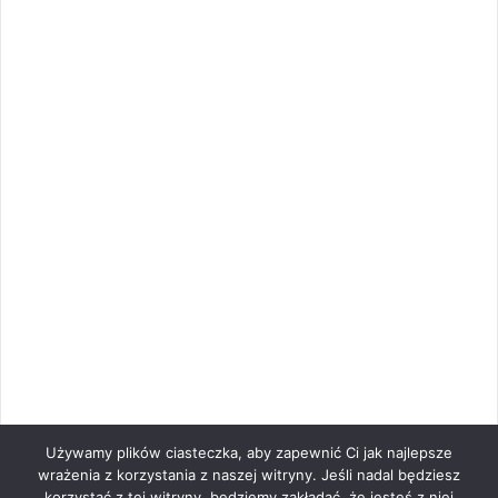
Używamy plików ciasteczka, aby zapewnić Ci jak najlepsze
wrażenia z korzystania z naszej witryny. Jeśli nadal będziesz
korzystać z tej witryny, będziemy zakładać, że jesteś z niej