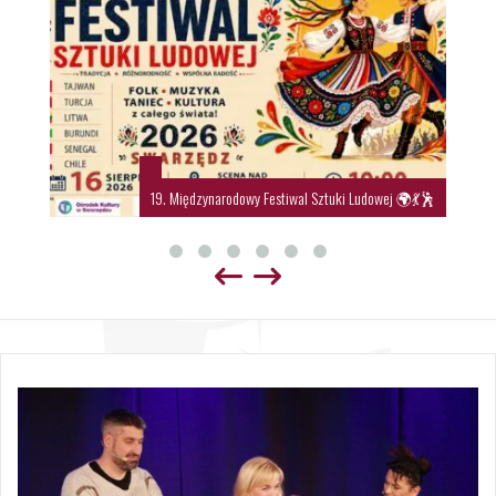
19. Międzynarodowy Festiwal Sztuki Ludowej 🌍💃🕺