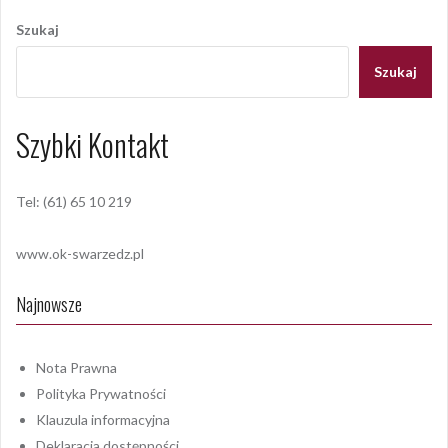
wpisu
Szukaj
Szukaj
Szybki Kontakt
Tel: (61) 65 10 219
www.ok-swarzedz.pl
Najnowsze
Nota Prawna
Polityka Prywatności
Klauzula informacyjna
Deklaracja dostępności