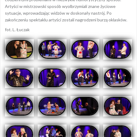
Artyści w mistrzowski sposób wyolbrzymiali znane życiowe
sytuacje, wprowadzając widzów w doskonały nastrój.
Po
zakończeniu spektaklu artyści zostali nagrodzeni burzą oklasków.
fot. L. Łuczak