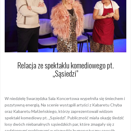
Relacja ze spektaklu komediowego pt.
„Sąsiedzi”
14 stycznia 2025
Arkadiusz Nowacki Nowacki
W niedzielę Swarzędzka Sala Koncertowa wypełniła się śmiechem i
pozytywną energią. Na scenie wystąpili artyści z Kabaretu Chyba
oraz Kabaretu Małżeńskiego, którzy zaprezentowali widzom
spektakl komediowy pt. „Sąsiedzi”. Publiczność miała okazję śledzić
losy dwóch niebanalnych sąsiedzkich par, które zmagały się z
codziennymi problemami w niezwykle humorystyczny sposób.