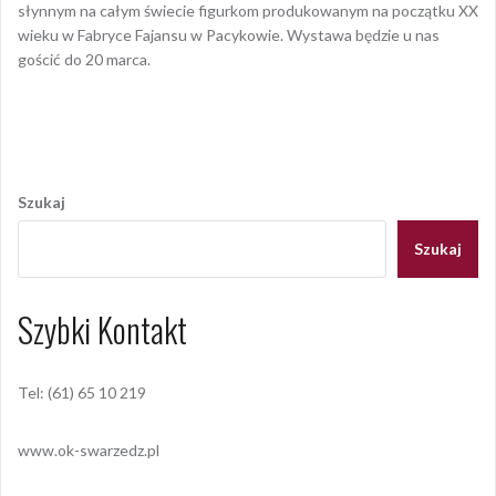
słynnym na całym świecie figurkom produkowanym na początku XX
wieku w Fabryce Fajansu w Pacykowie. Wystawa będzie u nas
gościć do 20 marca.
Opublikowany w
AKTUALNOŚCI
Nawigacja
wpisu
Szukaj
Szukaj
Szybki Kontakt
Tel: (61) 65 10 219
www.ok-swarzedz.pl