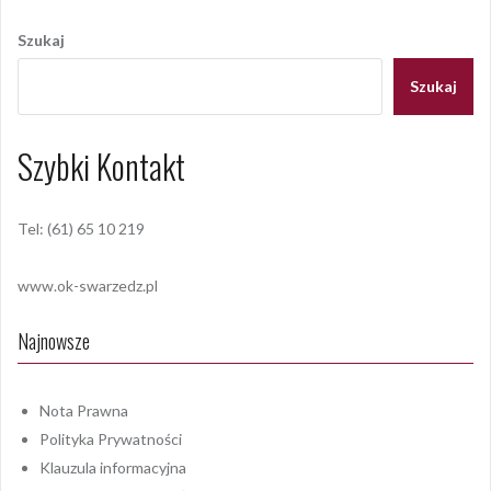
wpisu
Szukaj
Szukaj
Szybki Kontakt
Tel: (61) 65 10 219
www.ok-swarzedz.pl
Najnowsze
Nota Prawna
Polityka Prywatności
Klauzula informacyjna