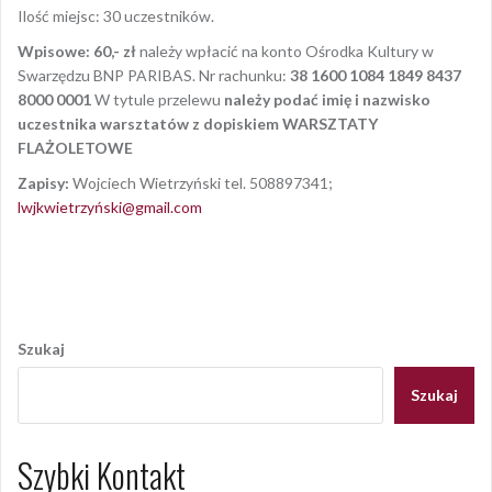
Ilość miejsc: 30 uczestników.
Wpisowe: 60,- zł
należy wpłacić na konto Ośrodka Kultury w
Swarzędzu BNP PARIBAS. Nr rachunku:
38 1600 1084 1849 8437
8000 0001
W tytule przelewu
należy podać imię i nazwisko
uczestnika warsztatów z dopiskiem WARSZTATY
FLAŻOLETOWE
Zapisy
:
Wojciech Wietrzyński tel. 508897341;
lwjkwietrzyński@gmail.com
Opublikowany w
AKTUALNOŚCI
Nawigacja
wpisu
Szukaj
Szukaj
Szybki Kontakt