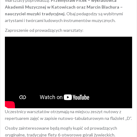
Warsztaty poprowadzą:
Przemysław Ficek – wykładowca
Akademii Muzycznej w Katowicach oraz Marcin Blachura –
nauczyciel muzyki tradycyjnej.
Obaj pedagodzy są wybitnymi
artystami i twórcami ludowych instrumentów muzycznych.
Zaproszenie od prowadzących warsztaty:
Uczestnicy warsztatów otrzymają na miejscu zeszyt nutowy z
repertuarem zajęć w zapisie nutowo-tabulaturowym na flażolet „D”.
Osoby zainteresowane będą mogły kupić od prowadzących
oryginalne, tradycyjne flety 6-otworowe górali żywieckich.