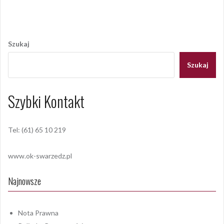
Nawigacja
wpisu
Szukaj
Szukaj
Szybki Kontakt
Tel: (61) 65 10 219
www.ok-swarzedz.pl
Najnowsze
Nota Prawna