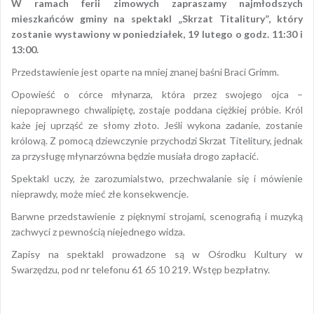
W ramach ferii zimowych zapraszamy najmłodszych
mieszkańców gminy na spektakl „Skrzat Titalitury”, który
zostanie wystawiony w poniedziałek, 19 lutego o godz. 11:30 i
13:00.
Przedstawienie jest oparte na mniej znanej baśni Braci Grimm.
Opowieść o córce młynarza, która przez swojego ojca –
niepoprawnego chwalipiętę, zostaje poddana ciężkiej próbie. Król
każe jej uprząść ze słomy złoto. Jeśli wykona zadanie, zostanie
królową. Z pomocą dziewczynie przychodzi Skrzat Titelitury, jednak
za przysługę młynarzówna będzie musiała drogo zapłacić.
Spektakl uczy, że zarozumialstwo, przechwalanie się i mówienie
nieprawdy, może mieć złe konsekwencje.
Barwne przedstawienie z pięknymi strojami, scenografią i muzyką
zachwyci z pewnością niejednego widza.
Zapisy na spektakl prowadzone są w Ośrodku Kultury w
Swarzędzu, pod nr telefonu 61 65 10 219. Wstęp bezpłatny.
Opublikowany w
2018
,
ARCHIWUM
Tagged
spektakl
,
swarzędz
,
teatr