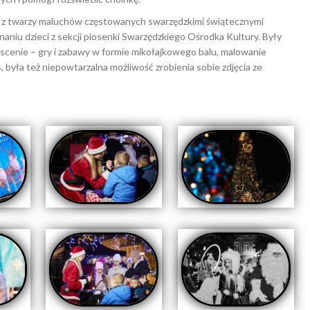
ały z twarzy maluchów częstowanych swarzędzkimi świątecznymi
niu dzieci z sekcji piosenki Swarzędzkiego Ośrodka Kultury. Były
a scenie – gry i zabawy w formie mikołajkowego balu, malowanie
 była też niepowtarzalna możliwość zrobienia sobie zdjęcia ze