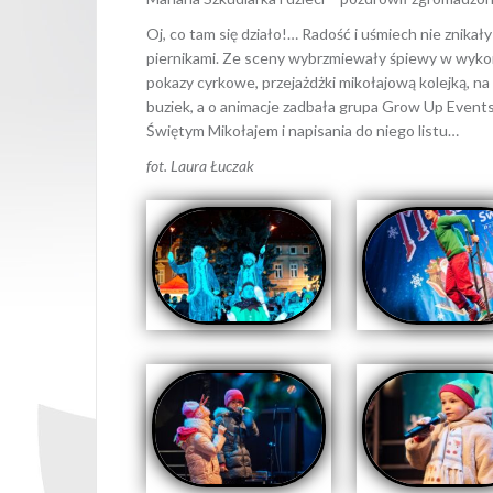
Oj, co tam się działo!… Radość i uśmiech nie znik
piernikami. Ze sceny wybrzmiewały śpiewy w wykona
pokazy cyrkowe, przejażdżki mikołajową kolejką, n
buziek, a o animacje zadbała grupa Grow Up Events,
Świętym Mikołajem i napisania do niego listu…
fot. Laura Łuczak