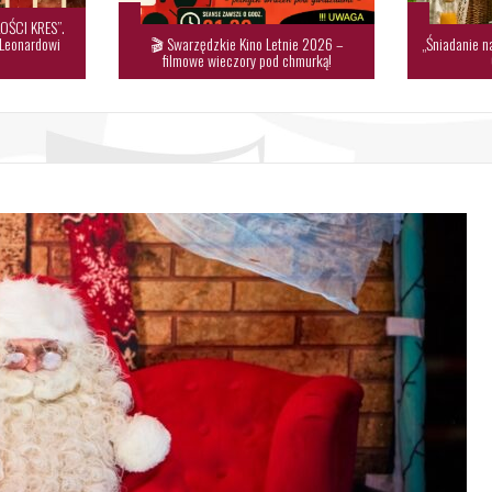
OŚCI KRES”.
 Leonardowi
🎬 Swarzędzkie Kino Letnie 2026 –
„Śniadanie n
filmowe wieczory pod chmurką!