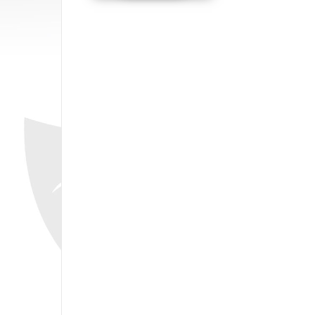
Opubl
Nawigacja
wpisu