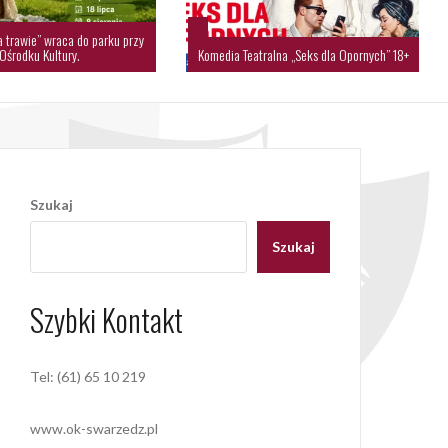
a trawie” wraca do parku przy
Ośrodku Kultury.
Komedia Teatralna „Seks dla Opornych” 18+
Szukaj
Szukaj
Szybki Kontakt
Tel: (61) 65 10 219
www.ok-swarzedz.pl