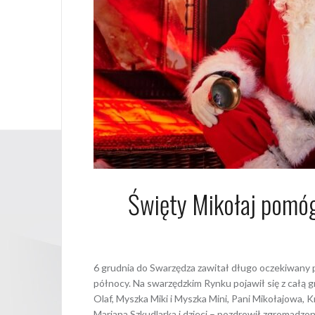
Święty Mikołaj pomóg
7 grudnia
6 grudnia do Swarzędza zawitał długo oczekiwany pr
północy. Na swarzędzkim Rynku pojawił się z całą g
Olaf, Myszka Miki i Myszka Mini, Pani Mikołajowa, 
Mariana Szkudlarka i dzieci – pozdrowił zgromadzon