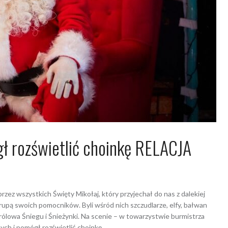
ł rozświetlić choinkę RELACJA
 2023
Dagmara Szymańska
zez wszystkich Święty Mikołaj, który przyjechał do nas z dalekiej
rupą swoich pomocników. Byli wśród nich szczudlarze, elfy, bałwan
Królowa Śniegu i Śnieżynki. Na scenie – w towarzystwie burmistrza
ych i pomógł rozświetlić choinkę.