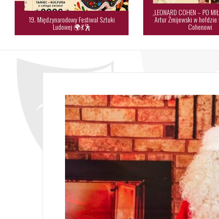
„LEONARD COHEN – PO MIŁ
19. Międzynarodowy Festiwal Sztuki
Artur Żmijewski w hołdzie
Ludowej 🌍💃🕺
Cohenowi