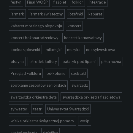
festyn
Finał WOŚP
flażolet
folklor
integracje
jarmark
jarmark świąteczny
józefinki
kabaret
kabaret moralnego niepokoju
koncert
koncert bożonarodzeniowy
koncert karnawałowy
konkurs piosenki
mikołajki
muzyka
noc sylwestrowa
olszyna
ośrodek kultury
pałacyk pod lipami
piłka nożna
Przegląd Folkloru
półkolonie
spektakl
spotkanie zespołów seniorskich
swarzędz
swarzędzka orkiestra dęta
swarzędzka orkiestra flażoletowa
sylwester
teatr
Uniwersytet Swarzędzki
wielka orkiestra świątecznej pomocy
wośp
zostań gwiazdą
świetlica