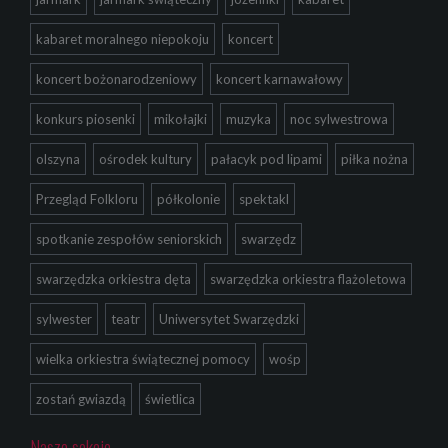
kabaret moralnego niepokoju
koncert
koncert bożonarodzeniowy
koncert karnawałowy
konkurs piosenki
mikołajki
muzyka
noc sylwestrowa
olszyna
ośrodek kultury
pałacyk pod lipami
piłka nożna
Przegląd Folkloru
półkolonie
spektakl
spotkanie zespołów seniorskich
swarzędz
swarzędzka orkiestra dęta
swarzędzka orkiestra flażoletowa
sylwester
teatr
Uniwersytet Swarzędzki
wielka orkiestra świątecznej pomocy
wośp
zostań gwiazdą
świetlica
Nasze sekcje