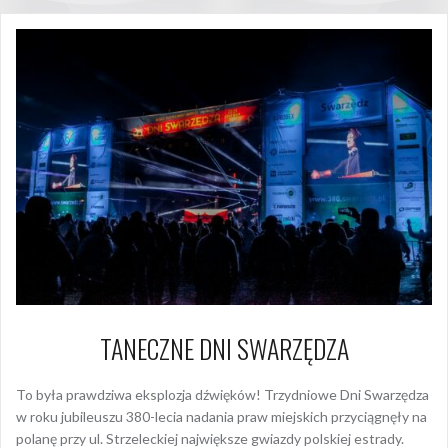
TANECZNE DNI SWARZĘDZA
To była prawdziwa eksplozja dźwięków! Trzydniowe Dni Swarzędza
w roku jubileuszu 380-lecia nadania praw miejskich przyciągnęły na
polanę przy ul. Strzeleckiej największe gwiazdy polskiej estrady.