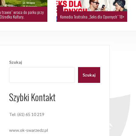
a trawie” wraca do parku przy
Ośrodku Kultury.
Komedia Teatralna „Seks dla Opornych” 18+
Szukaj
Szukaj
Szybki Kontakt
Tel: (61) 65 10 219
www.ok-swarzedz.pl