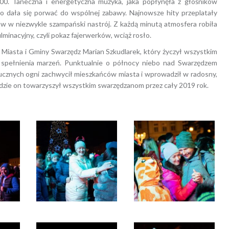
00. Taneczna i energetyczna muzyka, jaka popłynęła z głośników
ko dała się porwać do wspólnej zabawy. Najnowsze hity przeplatały
ów w niezwykle szampański nastrój. Z każdą minutą atmosfera robiła
lminacyjny, czyli pokaz fajerwerków, wciąż rosło.
z Miasta i Gminy Swarzędz Marian Szkudlarek, który życzył wszystkim
i spełnienia marzeń. Punktualnie o północy niebo nad Swarzędzem
ztucznych ogni zachwycił mieszkańców miasta i wprowadził w radosny,
ędzie on towarzyszył wszystkim swarzędzanom przez cały 2019 rok.