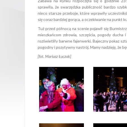
Zabawa na Rynku rozpoczęła się o godzinie 23:
sprawiła, że swarzędzka publiczność bardzo szyb
nieco starsze przeboje, które wprawiły uczestnik
się coraz bardziej gorąca, a oczekiwanie na punkt ku
Tuż przed północą na scenie pojawił się Burmistr
mieszkańcom zdrowia, szczęścia, pogody ducha 
rozświetliły barwne fajerwerki. Bajeczny pokaz s
pogodny i pozytywny nastrój. Mamy nadzieję, że b
[fot. Mariusz Łuczak]