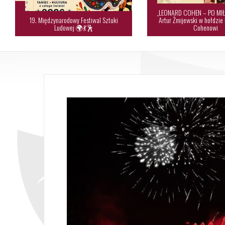
„LEONARD COHEN – PO MIŁ
19. Międzynarodowy Festiwal Sztuki
Artur Żmijewski w hołdzie
Ludowej 🌍💃🕺
Cohenowi