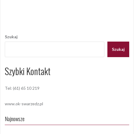
bordello a'capello
,
koncert
,
my
,
pałacyk pod lipami
,
revolfighter
,
rocksway
,
swarzędz
Nawigacja
wpisu
Szukaj
Szukaj
Szybki Kontakt
Tel: (61) 65 10 219
www.ok-swarzedz.pl
Najnowsze